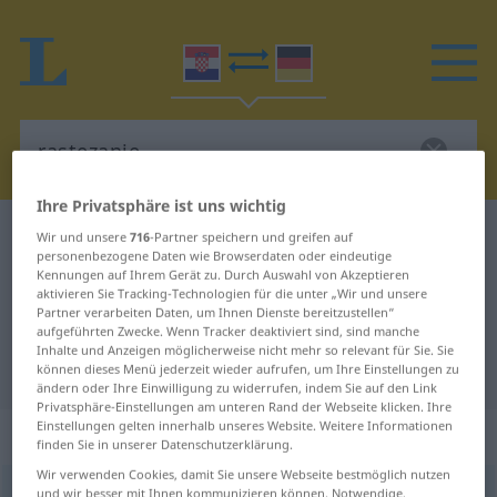
Ihre Privatsphäre ist uns wichtig
Kroatisch-Deutsch Wörterbuch
rastezanje
Wir und unsere
716
-Partner speichern und greifen auf
personenbezogene Daten wie Browserdaten oder eindeutige
Kroatisch-Deutsch Übersetzung für
Kennungen auf Ihrem Gerät zu. Durch Auswahl von Akzeptieren
aktivieren Sie Tracking-Technologien für die unter „Wir und unsere
"rastezanje"
Partner verarbeiten Daten, um Ihnen Dienste bereitzustellen“
aufgeführten Zwecke. Wenn Tracker deaktiviert sind, sind manche
Inhalte und Anzeigen möglicherweise nicht mehr so relevant für Sie. Sie
"rastezanje" Deutsch Übersetzung
können dieses Menü jederzeit wieder aufrufen, um Ihre Einstellungen zu
ändern oder Ihre Einwilligung zu widerrufen, indem Sie auf den Link
Privatsphäre-Einstellungen am unteren Rand der Webseite klicken. Ihre
Einstellungen gelten innerhalb unseres Website. Weitere Informationen
„rastezanje“
finden Sie in unserer Datenschutzerklärung.
Wir verwenden Cookies, damit Sie unsere Webseite bestmöglich nutzen
rastezanje
und wir besser mit Ihnen kommunizieren können. Notwendige,