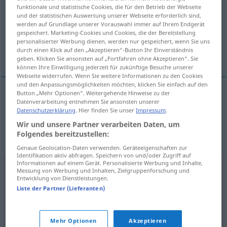
funktionale und statistische Cookies, die für den Betrieb der Webseite
und der statistischen Auswertung unserer Webseite erforderlich sind,
Übersicht aller Übersetzungen
werden auf Grundlage unserer Vorauswahl immer auf Ihrem Endgerät
(Für mehr Details die Übersetzung anklicken/antippen)
gespeichert. Marketing-Cookies und Cookies, die der Bereitstellung
personalisierter Werbung dienen, werden nur gespeichert, wenn Sie uns
durch einen Klick auf den „Akzeptieren“-Button Ihr Einverständnis
Aus-Dehnen, Strecken
geben. Klicken Sie ansonsten auf „Fortfahren ohne Akzeptieren“. Sie
können Ihre Einwilligung jederzeit für zukünftige Besuche unserer
Webseite widerrufen. Wenn Sie weitere Informationen zu den Cookies
und den Anpassungsmöglichkeiten möchten, klicken Sie einfach auf den
Button „Mehr Optionen“. Weitergehende Hinweise zu der
Datenverarbeitung entnehmen Sie ansonsten unserer
(Aus-)Dehnen
n
rastezanje
Datenschutzerklärung
. Hier finden Sie unser
Impressum
.
Wir und unsere Partner verarbeiten Daten, um
Strecken
n
rastezanje
Folgendes bereitzustellen:
Genaue Geolocation-Daten verwenden. Geräteeigenschaften zur
Identifikation aktiv abfragen. Speichern von und/oder Zugriff auf
Informationen auf einem Gerät. Personalisierte Werbung und Inhalte,
Messung von Werbung und Inhalten, Zielgruppenforschung und
Entwicklung von Dienstleistungen.
Liste der Partner (Lieferanten)
Mehr Optionen
Akzeptieren