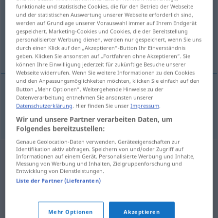
funktionale und statistische Cookies, die für den Betrieb der Webseite
und der statistischen Auswertung unserer Webseite erforderlich sind,
Übersicht aller Übersetzungen
werden auf Grundlage unserer Vorauswahl immer auf Ihrem Endgerät
(Für mehr Details die Übersetzung anklicken/antippen)
gespeichert. Marketing-Cookies und Cookies, die der Bereitstellung
personalisierter Werbung dienen, werden nur gespeichert, wenn Sie uns
durch einen Klick auf den „Akzeptieren“-Button Ihr Einverständnis
Abenteuer
geben. Klicken Sie ansonsten auf „Fortfahren ohne Akzeptieren“. Sie
können Ihre Einwilligung jederzeit für zukünftige Besuche unserer
Webseite widerrufen. Wenn Sie weitere Informationen zu den Cookies
und den Anpassungsmöglichkeiten möchten, klicken Sie einfach auf den
Button „Mehr Optionen“. Weitergehende Hinweise zu der
Datenverarbeitung entnehmen Sie ansonsten unserer
Abenteuer
n
pustolovina
Datenschutzerklärung
. Hier finden Sie unser
Impressum
.
Wir und unsere Partner verarbeiten Daten, um
Folgendes bereitzustellen:
Genaue Geolocation-Daten verwenden. Geräteeigenschaften zur
Identifikation aktiv abfragen. Speichern von und/oder Zugriff auf
Informationen auf einem Gerät. Personalisierte Werbung und Inhalte,
Messung von Werbung und Inhalten, Zielgruppenforschung und
Entwicklung von Dienstleistungen.
Liste der Partner (Lieferanten)
Mehr Optionen
Akzeptieren