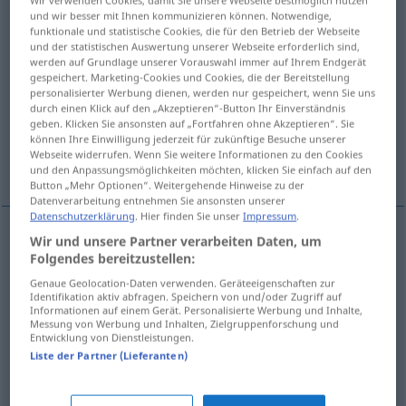
Wir verwenden Cookies, damit Sie unsere Webseite bestmöglich nutzen
und wir besser mit Ihnen kommunizieren können. Notwendige,
Übersicht aller Übersetzungen
funktionale und statistische Cookies, die für den Betrieb der Webseite
und der statistischen Auswertung unserer Webseite erforderlich sind,
(Für mehr Details die Übersetzung anklicken/antippen)
werden auf Grundlage unserer Vorauswahl immer auf Ihrem Endgerät
gespeichert. Marketing-Cookies und Cookies, die der Bereitstellung
darstellen, vorstellen, präsentieren,
personalisierter Werbung dienen, werden nur gespeichert, wenn Sie uns
durch einen Klick auf den „Akzeptieren“-Button Ihr Einverständnis
vorführen, aufführen
geben. Klicken Sie ansonsten auf „Fortfahren ohne Akzeptieren“. Sie
können Ihre Einwilligung jederzeit für zukünftige Besuche unserer
Webseite widerrufen. Wenn Sie weitere Informationen zu den Cookies
besprechen rezensieren
und den Anpassungsmöglichkeiten möchten, klicken Sie einfach auf den
Button „Mehr Optionen“. Weitergehende Hinweise zu der
Datenverarbeitung entnehmen Sie ansonsten unserer
Datenschutzerklärung
. Hier finden Sie unser
Impressum
.
Wir und unsere Partner verarbeiten Daten, um
darstellen
prikazati
Folgendes bereitzustellen:
Genaue Geolocation-Daten verwenden. Geräteeigenschaften zur
Identifikation aktiv abfragen. Speichern von und/oder Zugriff auf
vorstellen
,
präsentieren
prikazati
Informationen auf einem Gerät. Personalisierte Werbung und Inhalte,
Messung von Werbung und Inhalten, Zielgruppenforschung und
Entwicklung von Dienstleistungen.
besprechen
od
rezensieren
prikazati
knjigu
Liste der Partner (Lieferanten)
vorführen
prikazati
FILM