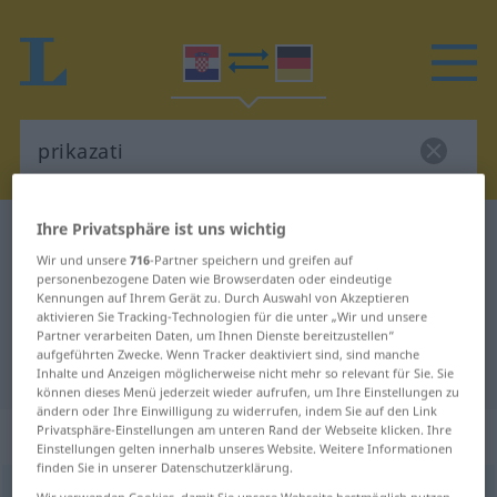
Ihre Privatsphäre ist uns wichtig
Kroatisch-Deutsch Wörterbuch
prikazati
Wir und unsere
716
-Partner speichern und greifen auf
Kroatisch-Deutsch Übersetzung für
personenbezogene Daten wie Browserdaten oder eindeutige
Kennungen auf Ihrem Gerät zu. Durch Auswahl von Akzeptieren
"prikazati"
aktivieren Sie Tracking-Technologien für die unter „Wir und unsere
Partner verarbeiten Daten, um Ihnen Dienste bereitzustellen“
aufgeführten Zwecke. Wenn Tracker deaktiviert sind, sind manche
"prikazati" Deutsch Übersetzung
Inhalte und Anzeigen möglicherweise nicht mehr so relevant für Sie. Sie
können dieses Menü jederzeit wieder aufrufen, um Ihre Einstellungen zu
ändern oder Ihre Einwilligung zu widerrufen, indem Sie auf den Link
„prikazati“
Privatsphäre-Einstellungen am unteren Rand der Webseite klicken. Ihre
Einstellungen gelten innerhalb unseres Website. Weitere Informationen
finden Sie in unserer Datenschutzerklärung.
prikazati
<
prikažem
>
(
-azivati
)