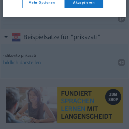
Mehr Optionen
Akzeptieren
aufführen
prikazati
THEAT
Beispielsätze für "prikazati"
slikovito prikazati
bildlich
darstellen