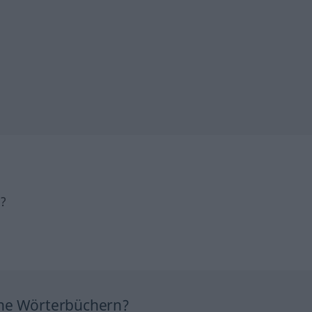
h?
ine Wörterbüchern?