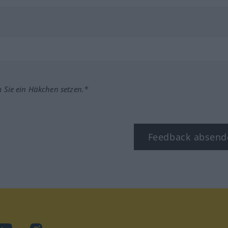
m Sie ein Häkchen setzen.*
Feedback absend