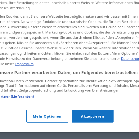
cken. Ihre Einstellungen gelten innerhalb unseres Website. Weitere Informationen fin
t
>
(
preuzimati
)
enschutzerklärung.
en Cookies, damit Sie unsere Webseite bestmöglich nutzen und wir besser mit Ihnen
en können. Notwendige, funktionale und statistische Cookies, die für den Betrieb d
tippen)
ischen Auswertung unserer Webseite erforderlich sind, werden auf Grundlage unserer
hrem Endgerät gespeichert. Marketing-Cookies und Cookies, die der Bereitstellung per
nen, werden nur gespeichert, wenn Sie uns durch einen Klick auf den „Akzeptieren“-
ernehmen, downloaden
nis geben. Klicken Sie ansonsten auf „Fortfahren ohne Akzeptieren“. Sie können Ihre 
ür zukünftige Besuche unserer Webseite widerrufen. Wenn Sie weitere Informationen 
assungsmöglichkeiten möchten, klicken Sie einfach auf den Button „Mehr Optionen“
de Hinweise zu der Datenverarbeitung entnehmen Sie ansonsten unserer
Datenschut
 Sie unser
Impressum
.
preuzeti
unsere Partner verarbeiten Daten, um Folgendes bereitzustellen:
ocation-Daten verwenden. Geräteeigenschaften zur Identifikation aktiv abfragen. Sp
griff auf Informationen auf einem Gerät. Personalisierte Werbung und Inhalte, Mes
preuzeti
opasnost
 Inhalten, Zielgruppenforschung und Entwicklung von Dienstleistungen.
artner (Lieferanten)
preuzeti
službu
Mehr Optionen
Akzeptieren
preuzeti
IT