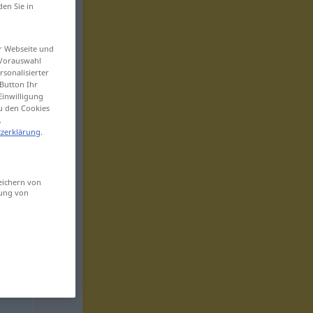
den Sie in
er Webseite und
 Vorauswahl
sonalisierter
Button Ihr
Einwilligung
zu den Cookies
.
zerklärung
.
eichern von
sung von