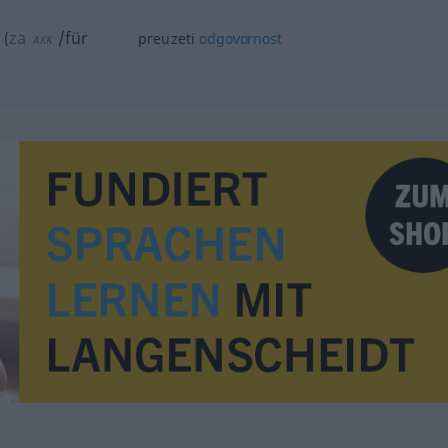
za
/für
(
preuzeti
odgovornost
AKK