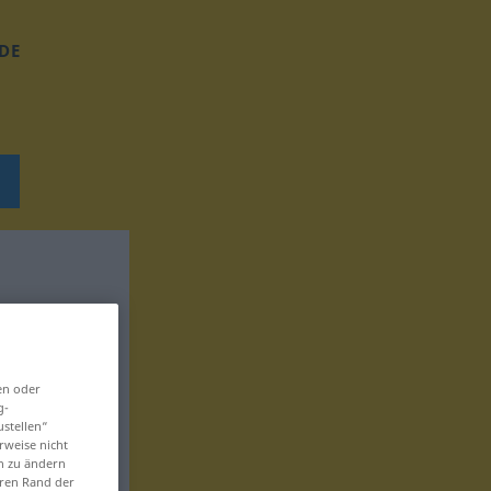
DE
en oder
g-
ustellen“
rweise nicht
en zu ändern
eren Rand der