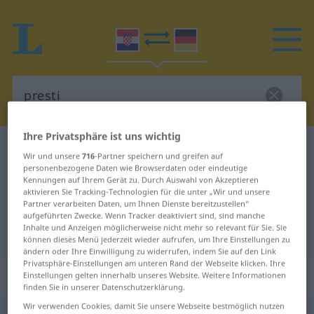
Ihre Privatsphäre ist uns wichtig
Kroatisch-Deutsch Wörterbuch
presti
Wir und unsere
716
-Partner speichern und greifen auf
Kroatisch-Deutsch Übersetzung für
personenbezogene Daten wie Browserdaten oder eindeutige
Kennungen auf Ihrem Gerät zu. Durch Auswahl von Akzeptieren
"presti"
aktivieren Sie Tracking-Technologien für die unter „Wir und unsere
Partner verarbeiten Daten, um Ihnen Dienste bereitzustellen“
aufgeführten Zwecke. Wenn Tracker deaktiviert sind, sind manche
Inhalte und Anzeigen möglicherweise nicht mehr so relevant für Sie. Sie
"presti" Deutsch Übersetzung
können dieses Menü jederzeit wieder aufrufen, um Ihre Einstellungen zu
ändern oder Ihre Einwilligung zu widerrufen, indem Sie auf den Link
Privatsphäre-Einstellungen am unteren Rand der Webseite klicken. Ihre
„presti“
Einstellungen gelten innerhalb unseres Website. Weitere Informationen
finden Sie in unserer Datenschutzerklärung.
Wir verwenden Cookies, damit Sie unsere Webseite bestmöglich nutzen
presti
<
predem
;
preo
, -ela
;
preden
>