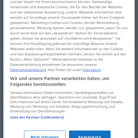
und wir besser mit Ihnen kommunizieren können. Notwendige,
funktionale und statistische Cookies, die für den Betrieb der Webseite
Übersicht aller Übersetzungen
und der statistischen Auswertung unserer Webseite erforderlich sind,
werden auf Grundlage unserer Vorauswahl immer auf Ihrem Endgerät
(Für mehr Details die Übersetzung anklicken/antippen)
gespeichert. Marketing-Cookies und Cookies, die der Bereitstellung
personalisierter Werbung dienen, werden nur gespeichert, wenn Sie uns
spinnen, schnurren
durch einen Klick auf den „Akzeptieren“-Button Ihr Einverständnis
geben. Klicken Sie ansonsten auf „Fortfahren ohne Akzeptieren“. Sie
können Ihre Einwilligung jederzeit für zukünftige Besuche unserer
Webseite widerrufen. Wenn Sie weitere Informationen zu den Cookies
und den Anpassungsmöglichkeiten möchten, klicken Sie einfach auf den
Button „Mehr Optionen“. Weitergehende Hinweise zu der
spinnen
presti
vunu itd
Datenverarbeitung entnehmen Sie ansonsten unserer
Datenschutzerklärung
. Hier finden Sie unser
Impressum
.
schnurren
presti
mačka
Wir und unsere Partner verarbeiten Daten, um
Folgendes bereitzustellen:
Genaue Geolocation-Daten verwenden. Geräteeigenschaften zur
Identifikation aktiv abfragen. Speichern von und/oder Zugriff auf
Beispielsätze für "presti"
Informationen auf einem Gerät. Personalisierte Werbung und Inhalte,
Messung von Werbung und Inhalten, Zielgruppenforschung und
Entwicklung von Dienstleistungen.
Liste der Partner (Lieferanten)
presti
konac
Garn
spinnen
Mehr Optionen
Akzeptieren