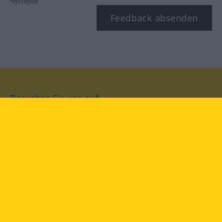
*Pflichtfeld
Feedback absenden
Besuchen Sie uns auf:
facebook
YouTube
Instagram
Langenscheidt
NUTZUNGSBEDINGUNGEN