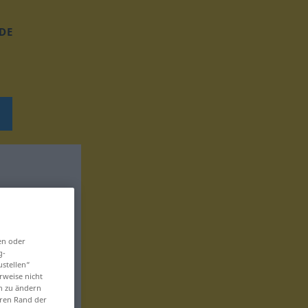
DE
en oder
g-
ustellen“
rweise nicht
en zu ändern
eren Rand der