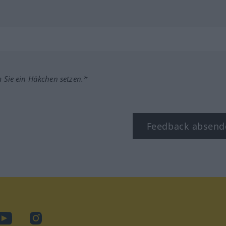
m Sie ein Häkchen setzen.*
Feedback absend
ook
YouTube
Instagram