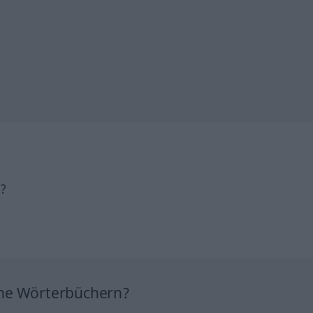
h?
ine Wörterbüchern?