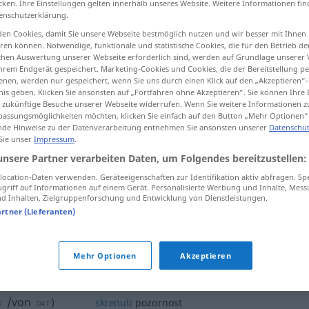
cken. Ihre Einstellungen gelten innerhalb unseres Website. Weitere Informationen fin
enschutzerklärung.
en Cookies, damit Sie unsere Webseite bestmöglich nutzen und wir besser mit Ihnen
en können. Notwendige, funktionale und statistische Cookies, die für den Betrieb d
ischen Auswertung unserer Webseite erforderlich sind, werden auf Grundlage unserer
tippen)
hrem Endgerät gespeichert. Marketing-Cookies und Cookies, die der Bereitstellung per
nen, werden nur gespeichert, wenn Sie uns durch einen Klick auf den „Akzeptieren“-
nis geben. Klicken Sie ansonsten auf „Fortfahren ohne Akzeptieren“. Sie können Ihre 
ür zukünftige Besuche unserer Webseite widerrufen. Wenn Sie weitere Informationen 
assungsmöglichkeiten möchten, klicken Sie einfach auf den Button „Mehr Optionen“
de Hinweise zu der Datenverarbeitung entnehmen Sie ansonsten unserer
Datenschut
 Sie unser
Impressum
.
pozornost
unsere Partner verarbeiten Daten, um Folgendes bereitzustellen:
ocation-Daten verwenden. Geräteeigenschaften zur Identifikation aktiv abfragen. Sp
griff auf Informationen auf einem Gerät. Personalisierte Werbung und Inhalte, Mes
pozornost
 Inhalten, Zielgruppenforschung und Entwicklung von Dienstleistungen.
artner (Lieferanten)
izazvati
pozornost
Mehr Optionen
Akzeptieren
pokloniti
pozornost
/von
)
skrenuti
pozornost
N
DAT