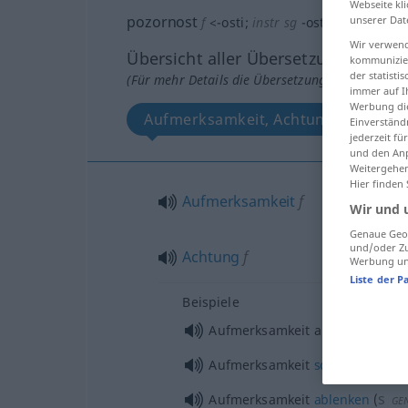
Webseite kli
pozornost
unserer Dat
f
<
-osti
;
instr
sg
-osti
, -ošću
>
Wir verwend
Übersicht aller Übersetzungen
kommunizier
der statist
(Für mehr Details die Übersetzung anklicken/an
immer auf I
Werbung die
Aufmerksamkeit, Achtung
Einverständ
jederzeit f
und den Anp
Weitergehen
Hier finden
Aufmerksamkeit
f
Wir und 
Genaue Geol
und/oder Zu
Achtung
f
Werbung und
Liste der P
Beispiele
Aufmerksamkeit auf sich
lenken
Aufmerksamkeit
schenken
s
Aufmerksamkeit
ablenken
(
GE