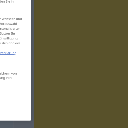
den Sie in
er Webseite und
 Vorauswahl
sonalisierter
Button Ihr
Einwilligung
zu den Cookies
.
zerklärung
.
eichern von
sung von