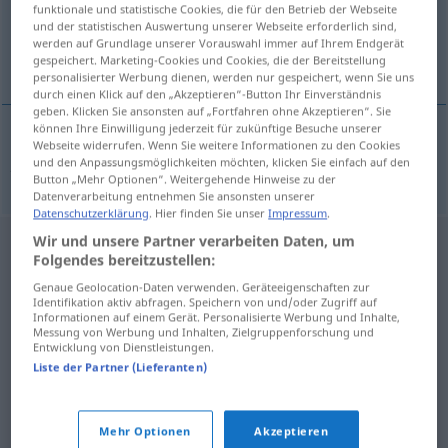
funktionale und statistische Cookies, die für den Betrieb der Webseite
und der statistischen Auswertung unserer Webseite erforderlich sind,
Übersicht aller Übersetzungen
werden auf Grundlage unserer Vorauswahl immer auf Ihrem Endgerät
(Für mehr Details die Übersetzung anklicken/antippen)
gespeichert. Marketing-Cookies und Cookies, die der Bereitstellung
personalisierter Werbung dienen, werden nur gespeichert, wenn Sie uns
durch einen Klick auf den „Akzeptieren“-Button Ihr Einverständnis
geben. Klicken Sie ansonsten auf „Fortfahren ohne Akzeptieren“. Sie
können Ihre Einwilligung jederzeit für zukünftige Besuche unserer
Webseite widerrufen. Wenn Sie weitere Informationen zu den Cookies
pozvati
pozivati → siehe „
“
und den Anpassungsmöglichkeiten möchten, klicken Sie einfach auf den
Button „Mehr Optionen“. Weitergehende Hinweise zu der
Datenverarbeitung entnehmen Sie ansonsten unserer
Datenschutzerklärung
. Hier finden Sie unser
Impressum
.
Wir und unsere Partner verarbeiten Daten, um
Folgendes bereitzustellen:
Genaue Geolocation-Daten verwenden. Geräteeigenschaften zur
Identifikation aktiv abfragen. Speichern von und/oder Zugriff auf
Informationen auf einem Gerät. Personalisierte Werbung und Inhalte,
Messung von Werbung und Inhalten, Zielgruppenforschung und
Entwicklung von Dienstleistungen.
Liste der Partner (Lieferanten)
Mehr Optionen
Akzeptieren