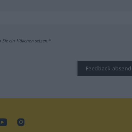
m Sie ein Häkchen setzen.*
Feedback absend
ook
YouTube
Instagram