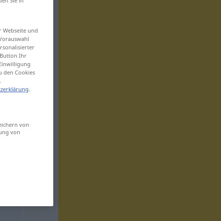
den Sie in
er Webseite und
 Vorauswahl
sonalisierter
Button Ihr
Einwilligung
zu den Cookies
.
zerklärung
.
eichern von
sung von