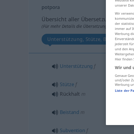
Webseite kli
unserer Dat
potpora
Wir verwend
Übersicht aller Übersetzungen
kommunizier
der statist
(Für mehr Details die Übersetzung anklicken/an
immer auf I
Werbung die
Unterstützung, Stütze, Beistand, Su
Einverständ
jederzeit f
und den Anp
Weitergehen
Hier finden
Unterstützung
f
Wir und 
Genaue Geol
und/oder Zu
Stütze
f
Werbung und
Liste der P
Rückhalt
m
Beistand
m
Subvention
f