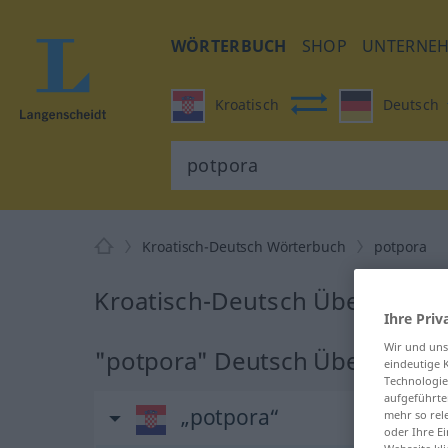
WÖRTERBUCH
SHOP
UNTERNE
Kroatisch
Deutsch
Kroatisch-Deutsch Wörterbuch
potpora
Kroatisch-Deutsch Übersetzun
Ihre Priv
Wir und un
"potpora" Deutsch Übersetzun
eindeutige 
Technologie
aufgeführte
„potpora“
mehr so rel
oder Ihre E