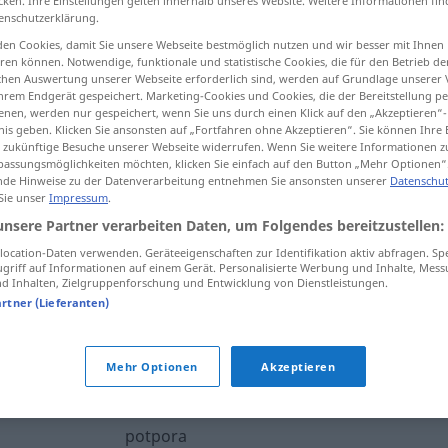
cken. Ihre Einstellungen gelten innerhalb unseres Website. Weitere Informationen fin
enschutzerklärung.
en Cookies, damit Sie unsere Webseite bestmöglich nutzen und wir besser mit Ihnen
en können. Notwendige, funktionale und statistische Cookies, die für den Betrieb d
ischen Auswertung unserer Webseite erforderlich sind, werden auf Grundlage unserer
tippen)
hrem Endgerät gespeichert. Marketing-Cookies und Cookies, die der Bereitstellung per
nen, werden nur gespeichert, wenn Sie uns durch einen Klick auf den „Akzeptieren“-
bvention, Rückhalt
nis geben. Klicken Sie ansonsten auf „Fortfahren ohne Akzeptieren“. Sie können Ihre 
ür zukünftige Besuche unserer Webseite widerrufen. Wenn Sie weitere Informationen 
assungsmöglichkeiten möchten, klicken Sie einfach auf den Button „Mehr Optionen“
de Hinweise zu der Datenverarbeitung entnehmen Sie ansonsten unserer
Datenschut
 Sie unser
Impressum
.
potpora
unsere Partner verarbeiten Daten, um Folgendes bereitzustellen:
ocation-Daten verwenden. Geräteeigenschaften zur Identifikation aktiv abfragen. Sp
griff auf Informationen auf einem Gerät. Personalisierte Werbung und Inhalte, Mes
potpora
 Inhalten, Zielgruppenforschung und Entwicklung von Dienstleistungen.
artner (Lieferanten)
Mehr Optionen
Akzeptieren
potpora
potpora