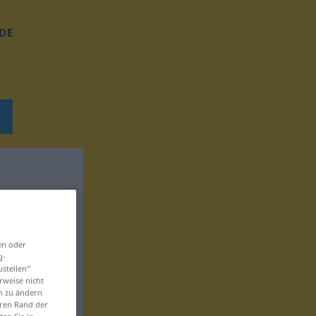
DE
en oder
g-
ustellen“
rweise nicht
en zu ändern
eren Rand der