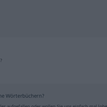
h?
ine Wörterbüchern?
hler aufgefallen oder wollen Sie uns einfach mal lob