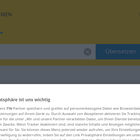
HMEN
Übersetzen
g für "potpora"
atsphäre ist uns wichtig
sere
716
-Partner speichern und greifen auf personenbezogene Daten wie Browserdat
g
Kennungen auf Ihrem Gerät zu. Durch Auswahl von Akzeptieren aktivieren Sie Trackin
n für die unter „Wir und unsere Partner verarbeiten Daten, um Ihnen Dienste bereitz
n Zwecke. Wenn Tracker deaktiviert sind, sind manche Inhalte und Anzeigen mögliche
evant für Sie. Sie können dieses Menü jederzeit wieder aufrufen, um Ihre Einstellung
inwilligung zu widerrufen, indem Sie auf den Link Privatsphäre-Einstellungen am unt