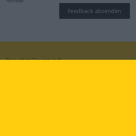
*Pflichtfeld
Feedback absenden
Besuchen Sie uns auf:
facebook
YouTube
Instagram
Langenscheidt
NUTZUNGSBEDINGUNGEN