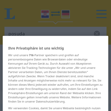
Ihre Privatsphäre ist uns wichtig
Kroatisch-Deutsch Wörterbuch
posuda
Wir und unsere
716
-Partner speichern und greifen auf
Kroatisch-Deutsch Übersetzung für
personenbezogene Daten wie Browserdaten oder eindeutige
Kennungen auf Ihrem Gerät zu. Durch Auswahl von Akzeptieren
"posuda"
aktivieren Sie Tracking-Technologien für die unter „Wir und unsere
Partner verarbeiten Daten, um Ihnen Dienste bereitzustellen“
aufgeführten Zwecke. Wenn Tracker deaktiviert sind, sind manche
Inhalte und Anzeigen möglicherweise nicht mehr so relevant für Sie. Sie
"posuda" Deutsch Übersetzung
können dieses Menü jederzeit wieder aufrufen, um Ihre Einstellungen zu
ändern oder Ihre Einwilligung zu widerrufen, indem Sie auf den Link
Privatsphäre-Einstellungen am unteren Rand der Webseite klicken. Ihre
„posuda“
Einstellungen gelten innerhalb unseres Website. Weitere Informationen
finden Sie in unserer Datenschutzerklärung.
Wir verwenden Cookies, damit Sie unsere Webseite bestmöglich nutzen
posuda