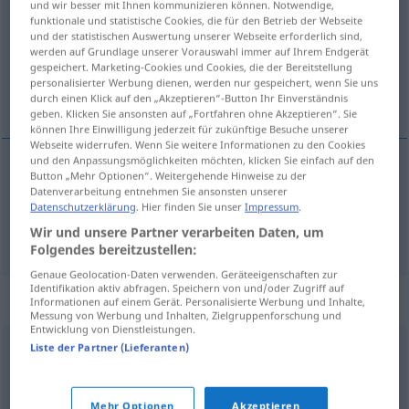
und wir besser mit Ihnen kommunizieren können. Notwendige,
funktionale und statistische Cookies, die für den Betrieb der Webseite
Übersicht aller Übersetzungen
und der statistischen Auswertung unserer Webseite erforderlich sind,
werden auf Grundlage unserer Vorauswahl immer auf Ihrem Endgerät
(Für mehr Details die Übersetzung anklicken/antippen)
gespeichert. Marketing-Cookies und Cookies, die der Bereitstellung
personalisierter Werbung dienen, werden nur gespeichert, wenn Sie uns
Gefäß, Behälter
durch einen Klick auf den „Akzeptieren“-Button Ihr Einverständnis
geben. Klicken Sie ansonsten auf „Fortfahren ohne Akzeptieren“. Sie
können Ihre Einwilligung jederzeit für zukünftige Besuche unserer
Webseite widerrufen. Wenn Sie weitere Informationen zu den Cookies
und den Anpassungsmöglichkeiten möchten, klicken Sie einfach auf den
Button „Mehr Optionen“. Weitergehende Hinweise zu der
Gefäß
n
posuda
Datenverarbeitung entnehmen Sie ansonsten unserer
Datenschutzerklärung
. Hier finden Sie unser
Impressum
.
Behälter
m
posuda
Wir und unsere Partner verarbeiten Daten, um
Folgendes bereitzustellen:
Genaue Geolocation-Daten verwenden. Geräteeigenschaften zur
Identifikation aktiv abfragen. Speichern von und/oder Zugriff auf
Beispielsätze für "posuda"
Informationen auf einem Gerät. Personalisierte Werbung und Inhalte,
Messung von Werbung und Inhalten, Zielgruppenforschung und
Entwicklung von Dienstleistungen.
Liste der Partner (Lieferanten)
stroj
za
pranje
posuda
Geschirrspülmaschine
f
Mehr Optionen
Akzeptieren