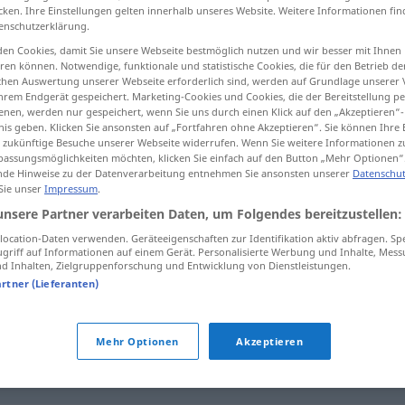
cken. Ihre Einstellungen gelten innerhalb unseres Website. Weitere Informationen fin
enschutzerklärung.
en Cookies, damit Sie unsere Webseite bestmöglich nutzen und wir besser mit Ihnen
en können. Notwendige, funktionale und statistische Cookies, die für den Betrieb d
tippen)
ischen Auswertung unserer Webseite erforderlich sind, werden auf Grundlage unserer
hrem Endgerät gespeichert. Marketing-Cookies und Cookies, die der Bereitstellung per
nen, werden nur gespeichert, wenn Sie uns durch einen Klick auf den „Akzeptieren“-
nis geben. Klicken Sie ansonsten auf „Fortfahren ohne Akzeptieren“. Sie können Ihre 
ür zukünftige Besuche unserer Webseite widerrufen. Wenn Sie weitere Informationen 
assungsmöglichkeiten möchten, klicken Sie einfach auf den Button „Mehr Optionen“
de Hinweise zu der Datenverarbeitung entnehmen Sie ansonsten unserer
Datenschut
 Sie unser
Impressum
.
popis
unsere Partner verarbeiten Daten, um Folgendes bereitzustellen:
ocation-Daten verwenden. Geräteeigenschaften zur Identifikation aktiv abfragen. Sp
popis
griff auf Informationen auf einem Gerät. Personalisierte Werbung und Inhalte, Mes
 Inhalten, Zielgruppenforschung und Entwicklung von Dienstleistungen.
artner (Lieferanten)
od
popis stanovništva
pučanstva
Mehr Optionen
Akzeptieren
popis zaostavštine