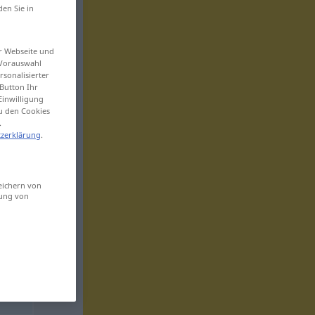
den Sie in
er Webseite und
 Vorauswahl
sonalisierter
Button Ihr
Einwilligung
zu den Cookies
.
zerklärung
.
eichern von
sung von