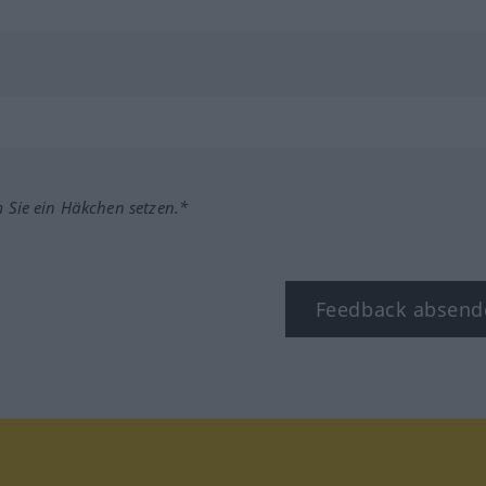
m Sie ein Häkchen setzen.*
Feedback absend