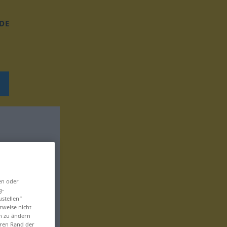
DE
en oder
g-
ustellen“
rweise nicht
en zu ändern
eren Rand der