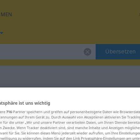
HMEN
Übersetzen
g für "popis"
atsphäre ist uns wichtig
sere
716
-Partner speichern und greifen auf personenbezogene Daten wie Browserdat
Kennungen auf Ihrem Gerät zu. Durch Auswahl von Akzeptieren aktivieren Sie Trackin
n für die unter „Wir und unsere Partner verarbeiten Daten, um Ihnen Dienste bereitz
n Zwecke. Wenn Tracker deaktiviert sind, sind manche Inhalte und Anzeigen mögliche
evant für Sie. Sie können dieses Menü jederzeit wieder aufrufen, um Ihre Einstellung
inwilligung zu widerrufen, indem Sie auf den Link Privatsphäre-Einstellungen am unt