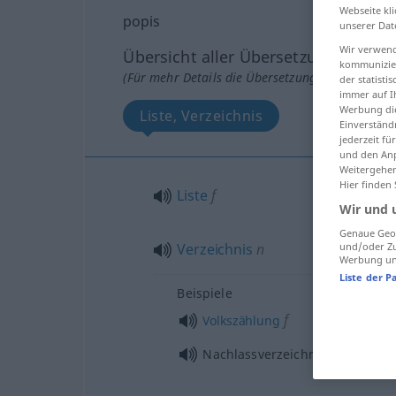
Webseite kli
popis
unserer Dat
Wir verwend
Übersicht aller Übersetzungen
kommunizier
(Für mehr Details die Übersetzung anklicken/an
der statist
immer auf I
Werbung die
Liste, Verzeichnis
Einverständ
jederzeit f
und den Anp
Weitergehen
Hier finden
Liste
f
Wir und 
Genaue Geol
Verzeichnis
n
und/oder Zu
Werbung und
Liste der P
Beispiele
f
Volkszählung
n
Nachlassverzeichnis