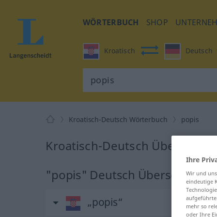
WÖRTERBUCH
SHOP
UNTERNE
Kroatisch
Deutsch
Kroatisch-Deutsch Wörterbuch
popis
Kroatisch-Deutsch Übersetzun
Ihre Priv
"popis" Deutsch Übersetzung
Wir und un
eindeutige 
Technologie
aufgeführte
„popis“
mehr so rel
oder Ihre E