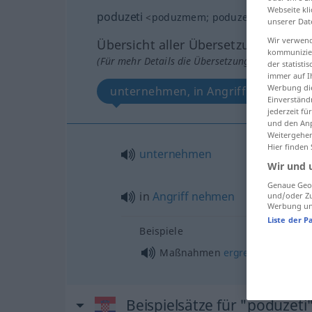
Webseite kli
poduzeti
<
poduzmem
;
poduzeo
, -ela
;
podu
unserer Dat
Wir verwend
Übersicht aller Übersetzungen
kommunizier
(Für mehr Details die Übersetzung anklicken/an
der statist
immer auf I
Werbung die
unternehmen, in Angriff nehmen
Einverständ
jederzeit f
und den Anp
Weitergehen
Hier finden
unternehmen
Wir und 
Genaue Geol
in
Angriff
nehmen
und/oder Zu
Werbung und
Liste der P
Beispiele
Maßnahmen
ergreifen
Beispielsätze für "poduzeti