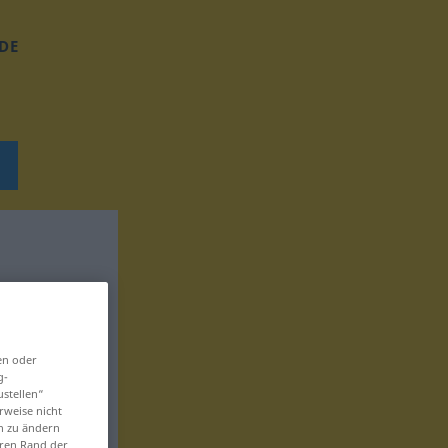
DE
en oder
g-
ustellen“
rweise nicht
en zu ändern
eren Rand der