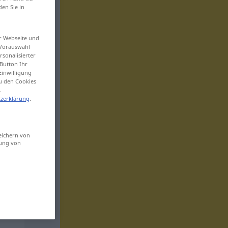
den Sie in
er Webseite und
 Vorauswahl
sonalisierter
Button Ihr
Einwilligung
zu den Cookies
.
zerklärung
.
eichern von
sung von