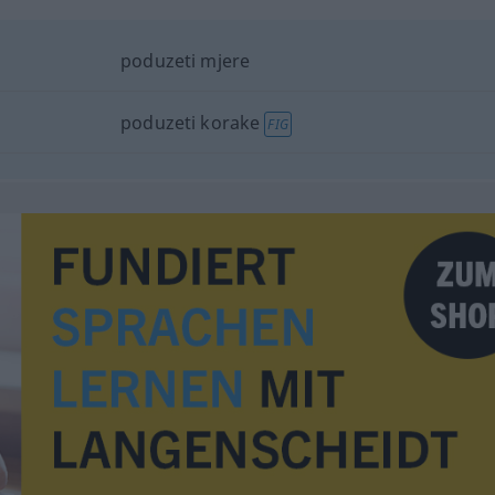
poduzeti mjere
poduzeti korake
FIG