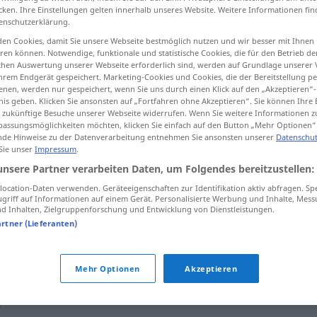
cken. Ihre Einstellungen gelten innerhalb unseres Website. Weitere Informationen fin
zet
>
(
-imati
)
enschutzerklärung.
en Cookies, damit Sie unsere Webseite bestmöglich nutzen und wir besser mit Ihnen
en können. Notwendige, funktionale und statistische Cookies, die für den Betrieb d
tippen)
ischen Auswertung unserer Webseite erforderlich sind, werden auf Grundlage unserer
hrem Endgerät gespeichert. Marketing-Cookies und Cookies, die der Bereitstellung per
nen, werden nur gespeichert, wenn Sie uns durch einen Klick auf den „Akzeptieren“-
nis geben. Klicken Sie ansonsten auf „Fortfahren ohne Akzeptieren“. Sie können Ihre 
ür zukünftige Besuche unserer Webseite widerrufen. Wenn Sie weitere Informationen 
assungsmöglichkeiten möchten, klicken Sie einfach auf den Button „Mehr Optionen“
de Hinweise zu der Datenverarbeitung entnehmen Sie ansonsten unserer
Datenschut
 Sie unser
Impressum
.
poduzeti
unsere Partner verarbeiten Daten, um Folgendes bereitzustellen:
ocation-Daten verwenden. Geräteeigenschaften zur Identifikation aktiv abfragen. Sp
poduzeti
griff auf Informationen auf einem Gerät. Personalisierte Werbung und Inhalte, Mes
 Inhalten, Zielgruppenforschung und Entwicklung von Dienstleistungen.
artner (Lieferanten)
poduzeti mjere
Mehr Optionen
Akzeptieren
"