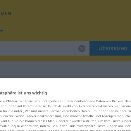
HMEN
Übersetzen
 für "pista"
atsphäre ist uns wichtig
sere
716
-Partner speichern und greifen auf personenbezogene Daten wie Browserdat
Kennungen auf Ihrem Gerät zu. Durch Auswahl von Akzeptieren aktivieren Sie Trackin
n für die unter „Wir und unsere Partner verarbeiten Daten, um Ihnen Dienste bereitz
n Zwecke. Wenn Tracker deaktiviert sind, sind manche Inhalte und Anzeigen mögliche
evant für Sie. Sie können dieses Menü jederzeit wieder aufrufen, um Ihre Einstellung
inwilligung zu widerrufen, indem Sie auf den Link Privatsphäre-Einstellungen am unt
cken. Ihre Einstellungen gelten innerhalb unseres Website. Weitere Informationen fin