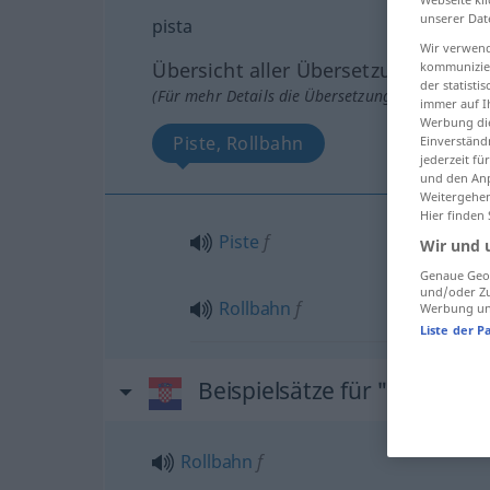
unserer Dat
pista
Wir verwend
Übersicht aller Übersetzungen
kommunizier
der statist
(Für mehr Details die Übersetzung anklicken/an
immer auf I
Werbung die
Piste, Rollbahn
Einverständ
jederzeit f
und den Anp
Weitergehen
Hier finden
Piste
f
Wir und 
Genaue Geol
und/oder Zu
Rollbahn
f
Werbung und
Liste der P
Beispielsätze für "pista"
Rollbahn
f