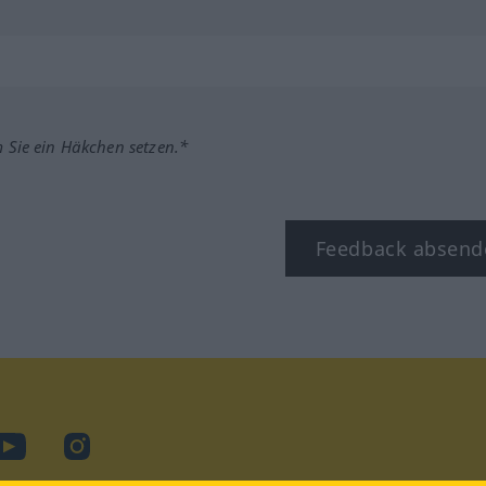
m Sie ein Häkchen setzen.*
Feedback absend
ook
YouTube
Instagram