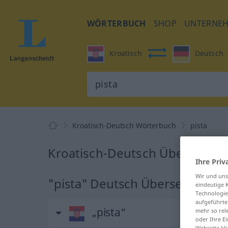
WÖRTERBUCH
SHOP
UNTERNE
Kroatisch
Deutsch
Kroatisch-Deutsch Wörterbuch
pista
Kroatisch-Deutsch Übersetzung
Ihre Priv
Wir und un
"pista" Deutsch Übersetzung
eindeutige 
Technologie
aufgeführte
„pista“
mehr so rel
oder Ihre E
Webseite kli