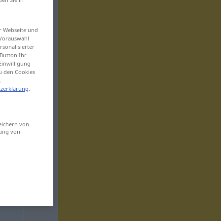
er Webseite und
 Vorauswahl
sonalisierter
Button Ihr
Einwilligung
zu den Cookies
.
zerklärung
.
eichern von
sung von