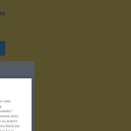
DE
en oder
g-
ustellen“
rweise nicht
en zu ändern
eren Rand der
den Sie in