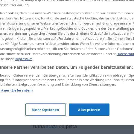
enschutzerklärung.
en Cookies, damit Sie unsere Webseite bestmöglich nutzen und wir besser mit Ihnen
en können. Notwendige, funktionale und statistische Cookies, die für den Betrieb d
ischen Auswertung unserer Webseite erforderlich sind, werden auf Grundlage unserer
tippen)
hrem Endgerät gespeichert. Marketing-Cookies und Cookies, die der Bereitstellung per
nen, werden nur gespeichert, wenn Sie uns durch einen Klick auf den „Akzeptieren“-
nis geben. Klicken Sie ansonsten auf „Fortfahren ohne Akzeptieren“. Sie können Ihre 
ür zukünftige Besuche unserer Webseite widerrufen. Wenn Sie weitere Informationen 
assungsmöglichkeiten möchten, klicken Sie einfach auf den Button „Mehr Optionen“
de Hinweise zu der Datenverarbeitung entnehmen Sie ansonsten unserer
Datenschut
 Sie unser
Impressum
.
pista
unsere Partner verarbeiten Daten, um Folgendes bereitzustellen:
ocation-Daten verwenden. Geräteeigenschaften zur Identifikation aktiv abfragen. Sp
griff auf Informationen auf einem Gerät. Personalisierte Werbung und Inhalte, Mes
pista
 Inhalten, Zielgruppenforschung und Entwicklung von Dienstleistungen.
FLUG
artner (Lieferanten)
Mehr Optionen
Akzeptieren
rulna
staza
od
pista