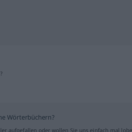
h?
ine Wörterbüchern?
hler aufgefallen oder wollen Sie uns einfach mal lob