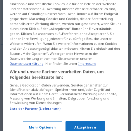
funktionale und statistische Cookies, die für den Betrieb der Webseite
und der statistischen Auswertung unserer Webseite erforderlich sind,
Übersicht aller Übersetzungen
werden auf Grundlage unserer Vorauswahl immer auf Ihrem Endgerät
(Für mehr Details die Übersetzung anklicken/antippen)
gespeichert. Marketing-Cookies und Cookies, die der Bereitstellung
personalisierter Werbung dienen, werden nur gespeichert, wenn Sie uns
durch einen Klick auf den „Akzeptieren“-Button Ihr Einverständnis
Bleistift
geben. Klicken Sie ansonsten auf „Fortfahren ohne Akzeptieren“. Sie
können Ihre Einwilligung jederzeit für zukünftige Besuche unserer
Webseite widerrufen. Wenn Sie weitere Informationen zu den Cookies
und den Anpassungsmöglichkeiten möchten, klicken Sie einfach auf den
Button „Mehr Optionen“. Weitergehende Hinweise zu der
Datenverarbeitung entnehmen Sie ansonsten unserer
Bleistift
m
olovka
Datenschutzerklärung
. Hier finden Sie unser
Impressum
.
Wir und unsere Partner verarbeiten Daten, um
Folgendes bereitzustellen:
Genaue Geolocation-Daten verwenden. Geräteeigenschaften zur
Identifikation aktiv abfragen. Speichern von und/oder Zugriff auf
Informationen auf einem Gerät. Personalisierte Werbung und Inhalte,
Messung von Werbung und Inhalten, Zielgruppenforschung und
Entwicklung von Dienstleistungen.
Liste der Partner (Lieferanten)
Mehr Optionen
Akzeptieren