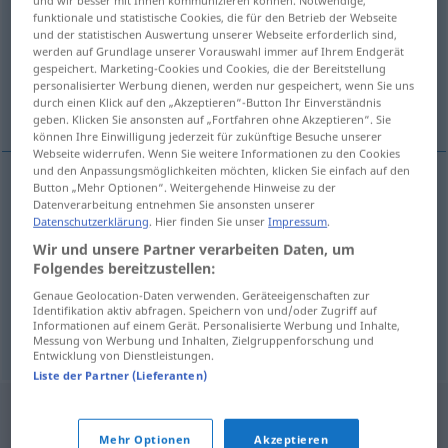
und wir besser mit Ihnen kommunizieren können. Notwendige,
funktionale und statistische Cookies, die für den Betrieb der Webseite
Übersicht aller Übersetzungen
und der statistischen Auswertung unserer Webseite erforderlich sind,
werden auf Grundlage unserer Vorauswahl immer auf Ihrem Endgerät
(Für mehr Details die Übersetzung anklicken/antippen)
gespeichert. Marketing-Cookies und Cookies, die der Bereitstellung
personalisierter Werbung dienen, werden nur gespeichert, wenn Sie uns
Umwelt, Umgebung, Milieu
durch einen Klick auf den „Akzeptieren“-Button Ihr Einverständnis
geben. Klicken Sie ansonsten auf „Fortfahren ohne Akzeptieren“. Sie
können Ihre Einwilligung jederzeit für zukünftige Besuche unserer
Webseite widerrufen. Wenn Sie weitere Informationen zu den Cookies
und den Anpassungsmöglichkeiten möchten, klicken Sie einfach auf den
Button „Mehr Optionen“. Weitergehende Hinweise zu der
Datenverarbeitung entnehmen Sie ansonsten unserer
Umwelt
f
okolina
Datenschutzerklärung
. Hier finden Sie unser
Impressum
.
Wir und unsere Partner verarbeiten Daten, um
Umgebung
f
okolina
Folgendes bereitzustellen:
Genaue Geolocation-Daten verwenden. Geräteeigenschaften zur
Milieu
n
okolina
Identifikation aktiv abfragen. Speichern von und/oder Zugriff auf
Informationen auf einem Gerät. Personalisierte Werbung und Inhalte,
Messung von Werbung und Inhalten, Zielgruppenforschung und
Entwicklung von Dienstleistungen.
Liste der Partner (Lieferanten)
Mehr Optionen
Akzeptieren