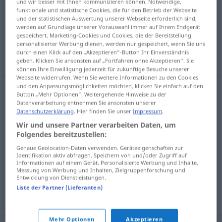
und wir besser mit Ihnen kommunizieren können. Notwendige,
funktionale und statistische Cookies, die für den Betrieb der Webseite
Übersicht aller Übersetzungen
und der statistischen Auswertung unserer Webseite erforderlich sind,
werden auf Grundlage unserer Vorauswahl immer auf Ihrem Endgerät
(Für mehr Details die Übersetzung anklicken/antippen)
gespeichert. Marketing-Cookies und Cookies, die der Bereitstellung
personalisierter Werbung dienen, werden nur gespeichert, wenn Sie uns
Vordruck, Muster, Paradigma, Formblatt
durch einen Klick auf den „Akzeptieren“-Button Ihr Einverständnis
geben. Klicken Sie ansonsten auf „Fortfahren ohne Akzeptieren“. Sie
können Ihre Einwilligung jederzeit für zukünftige Besuche unserer
Webseite widerrufen. Wenn Sie weitere Informationen zu den Cookies
und den Anpassungsmöglichkeiten möchten, klicken Sie einfach auf den
Button „Mehr Optionen“. Weitergehende Hinweise zu der
Vordruck
m
obrazac
Datenverarbeitung entnehmen Sie ansonsten unserer
Datenschutzerklärung
. Hier finden Sie unser
Impressum
.
Wir und unsere Partner verarbeiten Daten, um
Formblatt
n
obrazac
Folgendes bereitzustellen:
Genaue Geolocation-Daten verwenden. Geräteeigenschaften zur
Muster
n
obrazac
Identifikation aktiv abfragen. Speichern von und/oder Zugriff auf
Informationen auf einem Gerät. Personalisierte Werbung und Inhalte,
Messung von Werbung und Inhalten, Zielgruppenforschung und
Paradigma
n
obrazac
GRAM
Entwicklung von Dienstleistungen.
Liste der Partner (Lieferanten)
Mehr Optionen
Akzeptieren