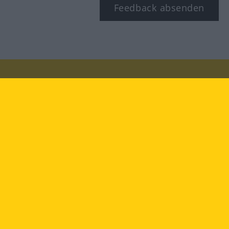
Feedback absenden
Besuchen Sie uns auf:
facebook
YouTube
Instagram
Langenscheidt
NUTZUNGSBEDINGUNGEN
DATENSCHUTZBESTIMMUNGEN