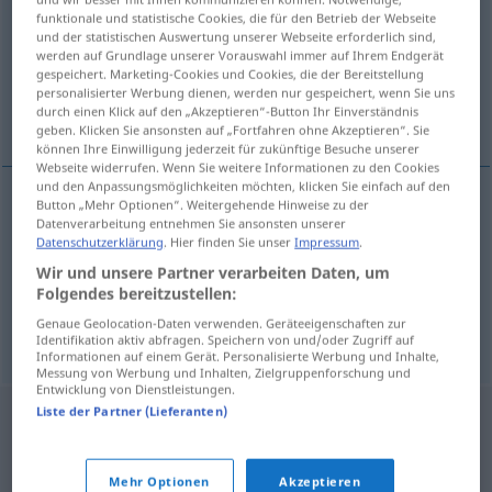
funktionale und statistische Cookies, die für den Betrieb der Webseite
und der statistischen Auswertung unserer Webseite erforderlich sind,
Übersicht aller Übersetzungen
werden auf Grundlage unserer Vorauswahl immer auf Ihrem Endgerät
(Für mehr Details die Übersetzung anklicken/antippen)
gespeichert. Marketing-Cookies und Cookies, die der Bereitstellung
personalisierter Werbung dienen, werden nur gespeichert, wenn Sie uns
durch einen Klick auf den „Akzeptieren“-Button Ihr Einverständnis
Wendung, Wende, Umkehr
geben. Klicken Sie ansonsten auf „Fortfahren ohne Akzeptieren“. Sie
können Ihre Einwilligung jederzeit für zukünftige Besuche unserer
Webseite widerrufen. Wenn Sie weitere Informationen zu den Cookies
und den Anpassungsmöglichkeiten möchten, klicken Sie einfach auf den
Button „Mehr Optionen“. Weitergehende Hinweise zu der
Datenverarbeitung entnehmen Sie ansonsten unserer
Wendung
f
obrat
Datenschutzerklärung
. Hier finden Sie unser
Impressum
.
Wir und unsere Partner verarbeiten Daten, um
Wende
f
obrat
Folgendes bereitzustellen:
Genaue Geolocation-Daten verwenden. Geräteeigenschaften zur
Umkehr
f
obrat
Identifikation aktiv abfragen. Speichern von und/oder Zugriff auf
Informationen auf einem Gerät. Personalisierte Werbung und Inhalte,
Messung von Werbung und Inhalten, Zielgruppenforschung und
Entwicklung von Dienstleistungen.
Liste der Partner (Lieferanten)
Mehr Optionen
Akzeptieren