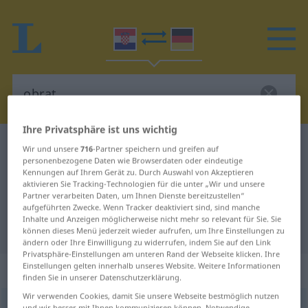
Ihre Privatsphäre ist uns wichtig
Kroatisch-Deutsch Wörterbuch
obrat
Wir und unsere
716
-Partner speichern und greifen auf
personenbezogene Daten wie Browserdaten oder eindeutige
Kroatisch-Deutsch Übersetzung für
Kennungen auf Ihrem Gerät zu. Durch Auswahl von Akzeptieren
aktivieren Sie Tracking-Technologien für die unter „Wir und unsere
"obrat"
Partner verarbeiten Daten, um Ihnen Dienste bereitzustellen“
aufgeführten Zwecke. Wenn Tracker deaktiviert sind, sind manche
Inhalte und Anzeigen möglicherweise nicht mehr so relevant für Sie. Sie
"obrat" Deutsch Übersetzung
können dieses Menü jederzeit wieder aufrufen, um Ihre Einstellungen zu
ändern oder Ihre Einwilligung zu widerrufen, indem Sie auf den Link
Privatsphäre-Einstellungen am unteren Rand der Webseite klicken. Ihre
Einstellungen gelten innerhalb unseres Website. Weitere Informationen
„obrat“
finden Sie in unserer Datenschutzerklärung.
Wir verwenden Cookies, damit Sie unsere Webseite bestmöglich nutzen
obrat
und wir besser mit Ihnen kommunizieren können. Notwendige,