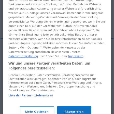
funktionale und statistische Cookies, die für den Betrieb der Webseite
und der statistischen Auswertung unserer Webseite erforderlich sind,
Übersicht aller Übersetzungen
werden auf Grundlage unserer Vorauswahl immer auf Ihrem Endgerät
(Für mehr Details die Übersetzung anklicken/antippen)
gespeichert. Marketing-Cookies und Cookies, die der Bereitstellung
personalisierter Werbung dienen, werden nur gespeichert, wenn Sie uns
durch einen Klick auf den „Akzeptieren“-Button Ihr Einverständnis
reichhaltig, ertragreich, opulent
geben. Klicken Sie ansonsten auf „Fortfahren ohne Akzeptieren“. Sie
können Ihre Einwilligung jederzeit für zukünftige Besuche unserer
Webseite widerrufen. Wenn Sie weitere Informationen zu den Cookies
und den Anpassungsmöglichkeiten möchten, klicken Sie einfach auf den
Button „Mehr Optionen“. Weitergehende Hinweise zu der
Datenverarbeitung entnehmen Sie ansonsten unserer
reichhaltig
obilan
Datenschutzerklärung
. Hier finden Sie unser
Impressum
.
Wir und unsere Partner verarbeiten Daten, um
ertragreich
obilan
urod
Folgendes bereitzustellen:
Genaue Geolocation-Daten verwenden. Geräteeigenschaften zur
opulent
obilan
objed
Identifikation aktiv abfragen. Speichern von und/oder Zugriff auf
Informationen auf einem Gerät. Personalisierte Werbung und Inhalte,
Messung von Werbung und Inhalten, Zielgruppenforschung und
Entwicklung von Dienstleistungen.
Liste der Partner (Lieferanten)
Mehr Optionen
Akzeptieren