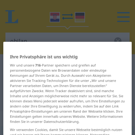
Ihre Privatsphäre ist uns wichtig
Kroatisch-Deutsch Wörterbuch
obilan
Wir und unsere
716
-Partner speichern und greifen auf
personenbezogene Daten wie Browserdaten oder eindeutige
Kroatisch-Deutsch Übersetzung für
Kennungen auf Ihrem Gerät zu. Durch Auswahl von Akzeptieren
aktivieren Sie Tracking-Technologien für die unter „Wir und unsere
"obilan"
Partner verarbeiten Daten, um Ihnen Dienste bereitzustellen“
aufgeführten Zwecke. Wenn Tracker deaktiviert sind, sind manche
Inhalte und Anzeigen möglicherweise nicht mehr so relevant für Sie. Sie
"obilan" Deutsch Übersetzung
können dieses Menü jederzeit wieder aufrufen, um Ihre Einstellungen zu
ändern oder Ihre Einwilligung zu widerrufen, indem Sie auf den Link
Privatsphäre-Einstellungen am unteren Rand der Webseite klicken. Ihre
Einstellungen gelten innerhalb unseres Website. Weitere Informationen
„obilan“
finden Sie in unserer Datenschutzerklärung.
Wir verwenden Cookies, damit Sie unsere Webseite bestmöglich nutzen
obilan
,
-lat
und wir besser mit Ihnen kommunizieren können. Notwendige,