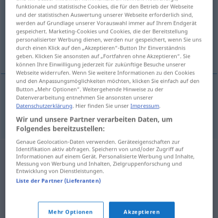
funktionale und statistische Cookies, die für den Betrieb der Webseite
und der statistischen Auswertung unserer Webseite erforderlich sind,
Übersicht aller Übersetzungen
werden auf Grundlage unserer Vorauswahl immer auf Ihrem Endgerät
(Für mehr Details die Übersetzung anklicken/antippen)
gespeichert. Marketing-Cookies und Cookies, die der Bereitstellung
personalisierter Werbung dienen, werden nur gespeichert, wenn Sie uns
durch einen Klick auf den „Akzeptieren“-Button Ihr Einverständnis
Null
geben. Klicken Sie ansonsten auf „Fortfahren ohne Akzeptieren“. Sie
können Ihre Einwilligung jederzeit für zukünftige Besuche unserer
Webseite widerrufen. Wenn Sie weitere Informationen zu den Cookies
und den Anpassungsmöglichkeiten möchten, klicken Sie einfach auf den
Button „Mehr Optionen“. Weitergehende Hinweise zu der
Datenverarbeitung entnehmen Sie ansonsten unserer
Null
f
nula
Datenschutzerklärung
. Hier finden Sie unser
Impressum
.
Wir und unsere Partner verarbeiten Daten, um
Folgendes bereitzustellen:
Genaue Geolocation-Daten verwenden. Geräteeigenschaften zur
Identifikation aktiv abfragen. Speichern von und/oder Zugriff auf
Informationen auf einem Gerät. Personalisierte Werbung und Inhalte,
Messung von Werbung und Inhalten, Zielgruppenforschung und
Entwicklung von Dienstleistungen.
Liste der Partner (Lieferanten)
Mehr Optionen
Akzeptieren