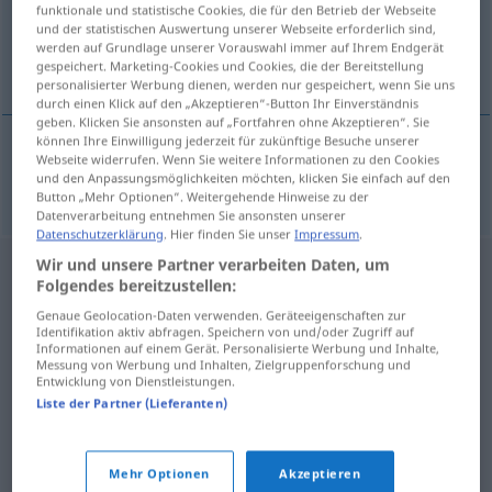
funktionale und statistische Cookies, die für den Betrieb der Webseite
und der statistischen Auswertung unserer Webseite erforderlich sind,
Übersicht aller Übersetzungen
werden auf Grundlage unserer Vorauswahl immer auf Ihrem Endgerät
(Für mehr Details die Übersetzung anklicken/antippen)
gespeichert. Marketing-Cookies und Cookies, die der Bereitstellung
personalisierter Werbung dienen, werden nur gespeichert, wenn Sie uns
durch einen Klick auf den „Akzeptieren“-Button Ihr Einverständnis
geben. Klicken Sie ansonsten auf „Fortfahren ohne Akzeptieren“. Sie
können Ihre Einwilligung jederzeit für zukünftige Besuche unserer
Webseite widerrufen. Wenn Sie weitere Informationen zu den Cookies
niknuti
nicati → siehe „
“
und den Anpassungsmöglichkeiten möchten, klicken Sie einfach auf den
Button „Mehr Optionen“. Weitergehende Hinweise zu der
Datenverarbeitung entnehmen Sie ansonsten unserer
Datenschutzerklärung
. Hier finden Sie unser
Impressum
.
Wir und unsere Partner verarbeiten Daten, um
Folgendes bereitzustellen:
Genaue Geolocation-Daten verwenden. Geräteeigenschaften zur
Identifikation aktiv abfragen. Speichern von und/oder Zugriff auf
Informationen auf einem Gerät. Personalisierte Werbung und Inhalte,
Messung von Werbung und Inhalten, Zielgruppenforschung und
Entwicklung von Dienstleistungen.
Liste der Partner (Lieferanten)
Mehr Optionen
Akzeptieren