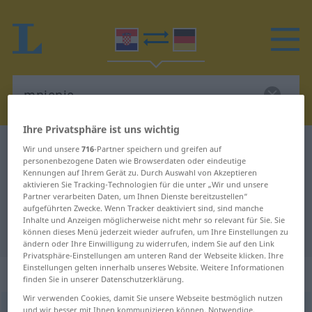
Ihre Privatsphäre ist uns wichtig
Kroatisch-Deutsch Wörterbuch
mnjenje
Wir und unsere
716
-Partner speichern und greifen auf
personenbezogene Daten wie Browserdaten oder eindeutige
Kroatisch-Deutsch Übersetzung für
Kennungen auf Ihrem Gerät zu. Durch Auswahl von Akzeptieren
aktivieren Sie Tracking-Technologien für die unter „Wir und unsere
"mnjenje"
Partner verarbeiten Daten, um Ihnen Dienste bereitzustellen“
aufgeführten Zwecke. Wenn Tracker deaktiviert sind, sind manche
Inhalte und Anzeigen möglicherweise nicht mehr so relevant für Sie. Sie
"mnjenje" Deutsch Übersetzung
können dieses Menü jederzeit wieder aufrufen, um Ihre Einstellungen zu
ändern oder Ihre Einwilligung zu widerrufen, indem Sie auf den Link
Privatsphäre-Einstellungen am unteren Rand der Webseite klicken. Ihre
Einstellungen gelten innerhalb unseres Website. Weitere Informationen
„mnjenje“
finden Sie in unserer Datenschutzerklärung.
Wir verwenden Cookies, damit Sie unsere Webseite bestmöglich nutzen
mnjenje
und wir besser mit Ihnen kommunizieren können. Notwendige,