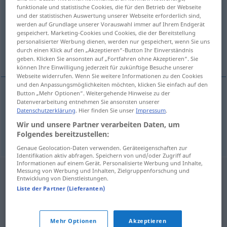
funktionale und statistische Cookies, die für den Betrieb der Webseite
und der statistischen Auswertung unserer Webseite erforderlich sind,
Übersicht aller Übersetzungen
werden auf Grundlage unserer Vorauswahl immer auf Ihrem Endgerät
(Für mehr Details die Übersetzung anklicken/antippen)
gespeichert. Marketing-Cookies und Cookies, die der Bereitstellung
personalisierter Werbung dienen, werden nur gespeichert, wenn Sie uns
durch einen Klick auf den „Akzeptieren“-Button Ihr Einverständnis
Meinung
geben. Klicken Sie ansonsten auf „Fortfahren ohne Akzeptieren“. Sie
können Ihre Einwilligung jederzeit für zukünftige Besuche unserer
Webseite widerrufen. Wenn Sie weitere Informationen zu den Cookies
und den Anpassungsmöglichkeiten möchten, klicken Sie einfach auf den
Button „Mehr Optionen“. Weitergehende Hinweise zu der
Datenverarbeitung entnehmen Sie ansonsten unserer
Meinung
f
mnjenje
Datenschutzerklärung
. Hier finden Sie unser
Impressum
.
Wir und unsere Partner verarbeiten Daten, um
mišljenje
mnjenje → siehe „
“
Folgendes bereitzustellen:
Genaue Geolocation-Daten verwenden. Geräteeigenschaften zur
Identifikation aktiv abfragen. Speichern von und/oder Zugriff auf
Informationen auf einem Gerät. Personalisierte Werbung und Inhalte,
Messung von Werbung und Inhalten, Zielgruppenforschung und
Entwicklung von Dienstleistungen.
Liste der Partner (Lieferanten)
Mehr Optionen
Akzeptieren