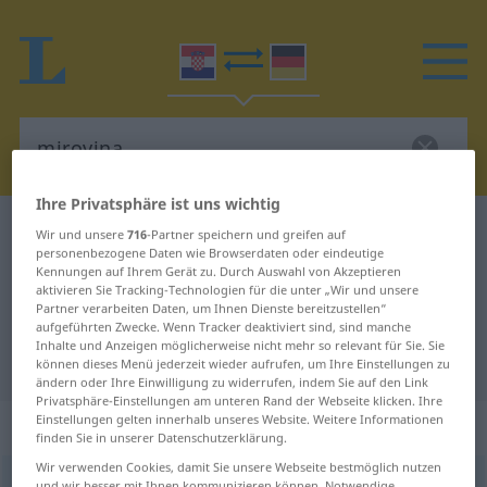
Ihre Privatsphäre ist uns wichtig
Kroatisch-Deutsch Wörterbuch
mirovina
Wir und unsere
716
-Partner speichern und greifen auf
personenbezogene Daten wie Browserdaten oder eindeutige
Kroatisch-Deutsch Übersetzung für
Kennungen auf Ihrem Gerät zu. Durch Auswahl von Akzeptieren
aktivieren Sie Tracking-Technologien für die unter „Wir und unsere
"mirovina"
Partner verarbeiten Daten, um Ihnen Dienste bereitzustellen“
aufgeführten Zwecke. Wenn Tracker deaktiviert sind, sind manche
Inhalte und Anzeigen möglicherweise nicht mehr so relevant für Sie. Sie
"mirovina" Deutsch Übersetzung
können dieses Menü jederzeit wieder aufrufen, um Ihre Einstellungen zu
ändern oder Ihre Einwilligung zu widerrufen, indem Sie auf den Link
Privatsphäre-Einstellungen am unteren Rand der Webseite klicken. Ihre
Einstellungen gelten innerhalb unseres Website. Weitere Informationen
„mirovina“
finden Sie in unserer Datenschutzerklärung.
Wir verwenden Cookies, damit Sie unsere Webseite bestmöglich nutzen
mirovina
und wir besser mit Ihnen kommunizieren können. Notwendige,