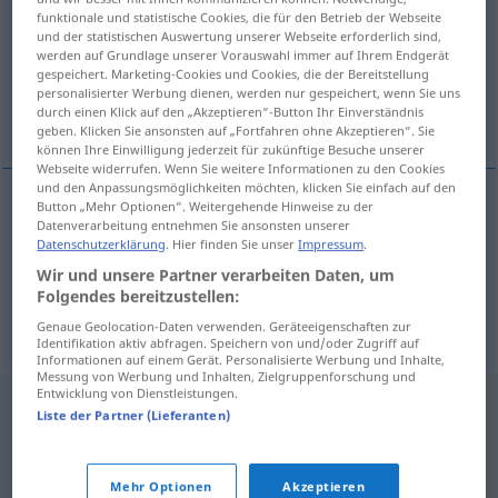
funktionale und statistische Cookies, die für den Betrieb der Webseite
und der statistischen Auswertung unserer Webseite erforderlich sind,
Übersicht aller Übersetzungen
werden auf Grundlage unserer Vorauswahl immer auf Ihrem Endgerät
(Für mehr Details die Übersetzung anklicken/antippen)
gespeichert. Marketing-Cookies und Cookies, die der Bereitstellung
personalisierter Werbung dienen, werden nur gespeichert, wenn Sie uns
durch einen Klick auf den „Akzeptieren“-Button Ihr Einverständnis
Rente, Pension
geben. Klicken Sie ansonsten auf „Fortfahren ohne Akzeptieren“. Sie
können Ihre Einwilligung jederzeit für zukünftige Besuche unserer
Webseite widerrufen. Wenn Sie weitere Informationen zu den Cookies
und den Anpassungsmöglichkeiten möchten, klicken Sie einfach auf den
Button „Mehr Optionen“. Weitergehende Hinweise zu der
Datenverarbeitung entnehmen Sie ansonsten unserer
Rente
f
mirovina
Datenschutzerklärung
. Hier finden Sie unser
Impressum
.
Wir und unsere Partner verarbeiten Daten, um
Pension
f
mirovina
Folgendes bereitzustellen:
Genaue Geolocation-Daten verwenden. Geräteeigenschaften zur
Identifikation aktiv abfragen. Speichern von und/oder Zugriff auf
Informationen auf einem Gerät. Personalisierte Werbung und Inhalte,
Messung von Werbung und Inhalten, Zielgruppenforschung und
Entwicklung von Dienstleistungen.
Liste der Partner (Lieferanten)
Mehr Optionen
Akzeptieren