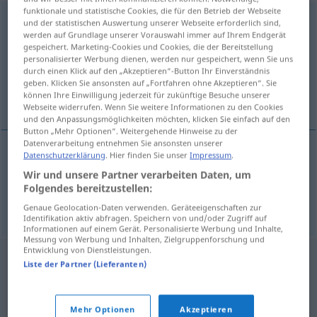
funktionale und statistische Cookies, die für den Betrieb der Webseite
kompetencija
und der statistischen Auswertung unserer Webseite erforderlich sind,
werden auf Grundlage unserer Vorauswahl immer auf Ihrem Endgerät
Übersicht aller Übersetzungen
gespeichert. Marketing-Cookies und Cookies, die der Bereitstellung
personalisierter Werbung dienen, werden nur gespeichert, wenn Sie uns
(Für mehr Details die Übersetzung anklicken/antippen)
durch einen Klick auf den „Akzeptieren“-Button Ihr Einverständnis
geben. Klicken Sie ansonsten auf „Fortfahren ohne Akzeptieren“. Sie
Kompetenz, Befugnis
können Ihre Einwilligung jederzeit für zukünftige Besuche unserer
Webseite widerrufen. Wenn Sie weitere Informationen zu den Cookies
und den Anpassungsmöglichkeiten möchten, klicken Sie einfach auf den
Button „Mehr Optionen“. Weitergehende Hinweise zu der
Datenverarbeitung entnehmen Sie ansonsten unserer
Datenschutzerklärung
. Hier finden Sie unser
Impressum
.
Kompetenz
f
kompetencija
Wir und unsere Partner verarbeiten Daten, um
Folgendes bereitzustellen:
Befugnis
f
kompetencija
Genaue Geolocation-Daten verwenden. Geräteeigenschaften zur
Identifikation aktiv abfragen. Speichern von und/oder Zugriff auf
Informationen auf einem Gerät. Personalisierte Werbung und Inhalte,
Messung von Werbung und Inhalten, Zielgruppenforschung und
Entwicklung von Dienstleistungen.
Liste der Partner (Lieferanten)
Mehr Optionen
Akzeptieren