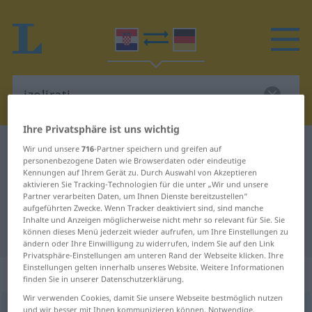
Ihre Privatsphäre ist uns wichtig
Kroatisch-Deutsch Wörterbuch
izolirati
Wir und unsere
716
-Partner speichern und greifen auf
personenbezogene Daten wie Browserdaten oder eindeutige
Kroatisch-Deutsch Übersetzung für
Kennungen auf Ihrem Gerät zu. Durch Auswahl von Akzeptieren
aktivieren Sie Tracking-Technologien für die unter „Wir und unsere
"izolirati"
Partner verarbeiten Daten, um Ihnen Dienste bereitzustellen“
aufgeführten Zwecke. Wenn Tracker deaktiviert sind, sind manche
Inhalte und Anzeigen möglicherweise nicht mehr so relevant für Sie. Sie
"izolirati" Deutsch Übersetzung
können dieses Menü jederzeit wieder aufrufen, um Ihre Einstellungen zu
ändern oder Ihre Einwilligung zu widerrufen, indem Sie auf den Link
Privatsphäre-Einstellungen am unteren Rand der Webseite klicken. Ihre
Einstellungen gelten innerhalb unseres Website. Weitere Informationen
„izolirati“
finden Sie in unserer Datenschutzerklärung.
Wir verwenden Cookies, damit Sie unsere Webseite bestmöglich nutzen
izolirati
und wir besser mit Ihnen kommunizieren können. Notwendige,
<
impf
/
pf
>