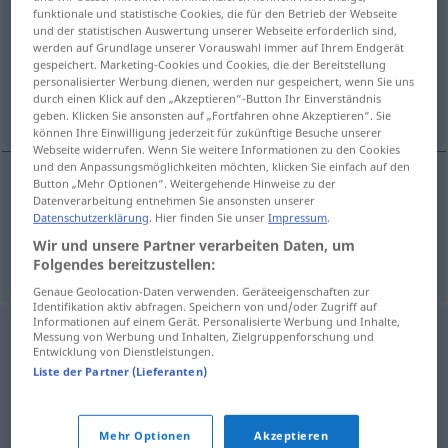
funktionale und statistische Cookies, die für den Betrieb der Webseite
und der statistischen Auswertung unserer Webseite erforderlich sind,
Übersicht aller Übersetzungen
werden auf Grundlage unserer Vorauswahl immer auf Ihrem Endgerät
(Für mehr Details die Übersetzung anklicken/antippen)
gespeichert. Marketing-Cookies und Cookies, die der Bereitstellung
personalisierter Werbung dienen, werden nur gespeichert, wenn Sie uns
durch einen Klick auf den „Akzeptieren“-Button Ihr Einverständnis
abdichten, isolieren, trennen
geben. Klicken Sie ansonsten auf „Fortfahren ohne Akzeptieren“. Sie
können Ihre Einwilligung jederzeit für zukünftige Besuche unserer
Webseite widerrufen. Wenn Sie weitere Informationen zu den Cookies
und den Anpassungsmöglichkeiten möchten, klicken Sie einfach auf den
Button „Mehr Optionen“. Weitergehende Hinweise zu der
Datenverarbeitung entnehmen Sie ansonsten unserer
abdichten
,
isolieren
izolirati
Datenschutzerklärung
. Hier finden Sie unser
Impressum
.
Wir und unsere Partner verarbeiten Daten, um
trennen
izolirati
Folgendes bereitzustellen:
Genaue Geolocation-Daten verwenden. Geräteeigenschaften zur
Identifikation aktiv abfragen. Speichern von und/oder Zugriff auf
Informationen auf einem Gerät. Personalisierte Werbung und Inhalte,
Messung von Werbung und Inhalten, Zielgruppenforschung und
Entwicklung von Dienstleistungen.
Liste der Partner (Lieferanten)
Mehr Optionen
Akzeptieren