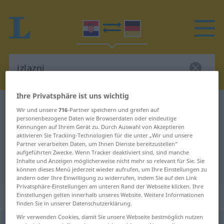
Ihre Privatsphäre ist uns wichtig
Kroatisch-Deutsch Wörterbuch
izlazni
Wir und unsere
716
-Partner speichern und greifen auf
personenbezogene Daten wie Browserdaten oder eindeutige
Kroatisch-Deutsch Übersetzung für
Kennungen auf Ihrem Gerät zu. Durch Auswahl von Akzeptieren
"izlazni"
aktivieren Sie Tracking-Technologien für die unter „Wir und unsere
Partner verarbeiten Daten, um Ihnen Dienste bereitzustellen“
aufgeführten Zwecke. Wenn Tracker deaktiviert sind, sind manche
Inhalte und Anzeigen möglicherweise nicht mehr so relevant für Sie. Sie
"izlazni" Deutsch Übersetzung
können dieses Menü jederzeit wieder aufrufen, um Ihre Einstellungen zu
ändern oder Ihre Einwilligung zu widerrufen, indem Sie auf den Link
Privatsphäre-Einstellungen am unteren Rand der Webseite klicken. Ihre
„izlazni“
Einstellungen gelten innerhalb unseres Website. Weitere Informationen
finden Sie in unserer Datenschutzerklärung.
Wir verwenden Cookies, damit Sie unsere Webseite bestmöglich nutzen
izlazni