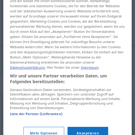
und wir besser mit Ihnen kommunizieren können. Notwendige,
funktionale und statistische Cookies, die für den Betrieb der Webseite
Übersicht aller Übersetzungen
und der statistischen Auswertung unserer Webseite erforderlich sind,
werden auf Grundlage unserer Vorauswahl immer auf Ihrem Endgerät
(Für mehr Details die Übersetzung anklicken/antippen)
gespeichert. Marketing-Cookies und Cookies, die der Bereitstellung
personalisierter Werbung dienen, werden nur gespeichert, wenn Sie uns
Ausgangs-
durch einen Klick auf den „Akzeptieren“-Button Ihr Einverständnis
geben. Klicken Sie ansonsten auf „Fortfahren ohne Akzeptieren“. Sie
können Ihre Einwilligung jederzeit für zukünftige Besuche unserer
Webseite widerrufen. Wenn Sie weitere Informationen zu den Cookies
und den Anpassungsmöglichkeiten möchten, klicken Sie einfach auf den
Button „Mehr Optionen“. Weitergehende Hinweise zu der
Ausgangs-
izlazni
Datenverarbeitung entnehmen Sie ansonsten unserer
Datenschutzerklärung
. Hier finden Sie unser
Impressum
.
Wir und unsere Partner verarbeiten Daten, um
Folgendes bereitzustellen:
Beispielsätze für "izlazni"
Genaue Geolocation-Daten verwenden. Geräteeigenschaften zur
Identifikation aktiv abfragen. Speichern von und/oder Zugriff auf
Informationen auf einem Gerät. Personalisierte Werbung und Inhalte,
Messung von Werbung und Inhalten, Zielgruppenforschung und
izlazni
podaci
Entwicklung von Dienstleistungen.
Output
m
Liste der Partner (Lieferanten)
Mehr Optionen
Akzeptieren