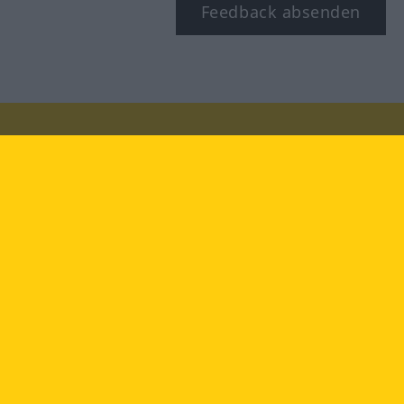
Feedback absenden
Besuchen Sie uns auf:
facebook
YouTube
Instagram
Langenscheidt
NUTZUNGSBEDINGUNGEN
DATENSCHUTZBESTIMMUNGEN