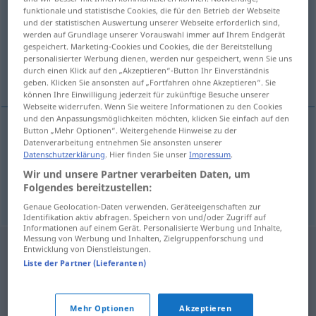
funktionale und statistische Cookies, die für den Betrieb der Webseite
und der statistischen Auswertung unserer Webseite erforderlich sind,
Übersicht aller Übersetzungen
werden auf Grundlage unserer Vorauswahl immer auf Ihrem Endgerät
(Für mehr Details die Übersetzung anklicken/antippen)
gespeichert. Marketing-Cookies und Cookies, die der Bereitstellung
personalisierter Werbung dienen, werden nur gespeichert, wenn Sie uns
durch einen Klick auf den „Akzeptieren“-Button Ihr Einverständnis
abbrennen, niederbrennen, verbrennen
geben. Klicken Sie ansonsten auf „Fortfahren ohne Akzeptieren“. Sie
können Ihre Einwilligung jederzeit für zukünftige Besuche unserer
Webseite widerrufen. Wenn Sie weitere Informationen zu den Cookies
und den Anpassungsmöglichkeiten möchten, klicken Sie einfach auf den
Button „Mehr Optionen“. Weitergehende Hinweise zu der
Datenverarbeitung entnehmen Sie ansonsten unserer
abbrennen
,
niederbrennen
,
verbrennen
Datenschutzerklärung
. Hier finden Sie unser
Impressum
.
izgorjeti
Wir und unsere Partner verarbeiten Daten, um
Folgendes bereitzustellen:
Genaue Geolocation-Daten verwenden. Geräteeigenschaften zur
Identifikation aktiv abfragen. Speichern von und/oder Zugriff auf
Informationen auf einem Gerät. Personalisierte Werbung und Inhalte,
Messung von Werbung und Inhalten, Zielgruppenforschung und
Entwicklung von Dienstleistungen.
Liste der Partner (Lieferanten)
Mehr Optionen
Akzeptieren