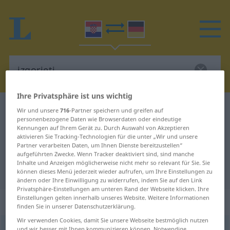
Ihre Privatsphäre ist uns wichtig
Kroatisch-Deutsch Wörterbuch
izgorjeti
Wir und unsere
716
-Partner speichern und greifen auf
personenbezogene Daten wie Browserdaten oder eindeutige
Kroatisch-Deutsch Übersetzung für
Kennungen auf Ihrem Gerät zu. Durch Auswahl von Akzeptieren
aktivieren Sie Tracking-Technologien für die unter „Wir und unsere
"izgorjeti"
Partner verarbeiten Daten, um Ihnen Dienste bereitzustellen“
aufgeführten Zwecke. Wenn Tracker deaktiviert sind, sind manche
Inhalte und Anzeigen möglicherweise nicht mehr so relevant für Sie. Sie
"izgorjeti" Deutsch Übersetzung
können dieses Menü jederzeit wieder aufrufen, um Ihre Einstellungen zu
ändern oder Ihre Einwilligung zu widerrufen, indem Sie auf den Link
Privatsphäre-Einstellungen am unteren Rand der Webseite klicken. Ihre
Einstellungen gelten innerhalb unseres Website. Weitere Informationen
„izgorjeti“
finden Sie in unserer Datenschutzerklärung.
Wir verwenden Cookies, damit Sie unsere Webseite bestmöglich nutzen
izgorjeti
<
-im
;
-io
, -rjela
;
pf
>
und wir besser mit Ihnen kommunizieren können. Notwendige,