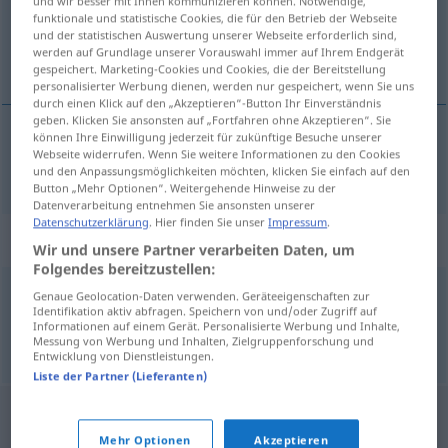
und wir besser mit Ihnen kommunizieren können. Notwendige,
funktionale und statistische Cookies, die für den Betrieb der Webseite
Übersicht aller Übersetzungen
und der statistischen Auswertung unserer Webseite erforderlich sind,
werden auf Grundlage unserer Vorauswahl immer auf Ihrem Endgerät
(Für mehr Details die Übersetzung anklicken/antippen)
gespeichert. Marketing-Cookies und Cookies, die der Bereitstellung
personalisierter Werbung dienen, werden nur gespeichert, wenn Sie uns
durch einen Klick auf den „Akzeptieren“-Button Ihr Einverständnis
geben. Klicken Sie ansonsten auf „Fortfahren ohne Akzeptieren“. Sie
können Ihre Einwilligung jederzeit für zukünftige Besuche unserer
Webseite widerrufen. Wenn Sie weitere Informationen zu den Cookies
iskazati
iskazivati → siehe „
“
und den Anpassungsmöglichkeiten möchten, klicken Sie einfach auf den
Button „Mehr Optionen“. Weitergehende Hinweise zu der
Datenverarbeitung entnehmen Sie ansonsten unserer
Datenschutzerklärung
. Hier finden Sie unser
Impressum
.
Beispielsätze für "iskazivati"
Wir und unsere Partner verarbeiten Daten, um
Folgendes bereitzustellen:
Genaue Geolocation-Daten verwenden. Geräteeigenschaften zur
od
iskazivati
odavati
čast
Identifikation aktiv abfragen. Speichern von und/oder Zugriff auf
Informationen auf einem Gerät. Personalisierte Werbung und Inhalte,
die
Ehre
erweisen
Messung von Werbung und Inhalten, Zielgruppenforschung und
Entwicklung von Dienstleistungen.
Liste der Partner (Lieferanten)
Mehr Optionen
Akzeptieren