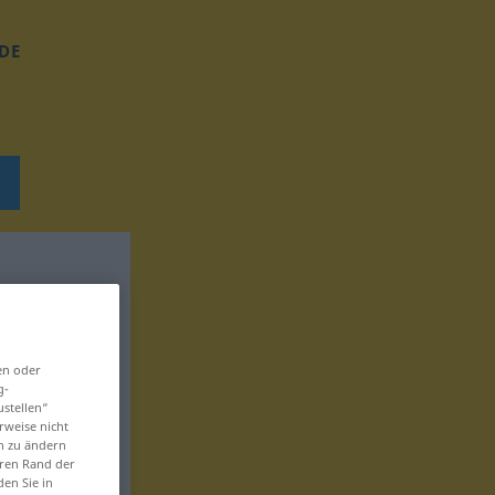
DE
en oder
g-
ustellen“
rweise nicht
en zu ändern
eren Rand der
den Sie in