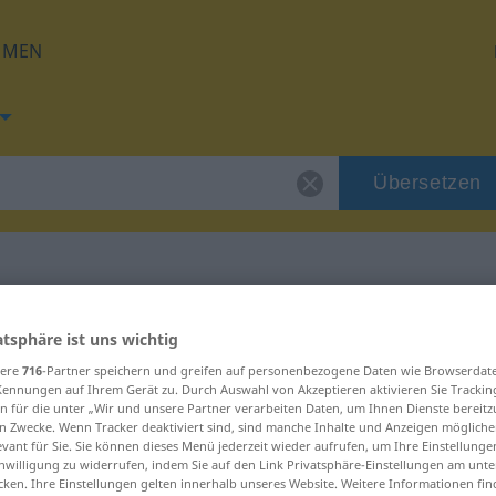
HMEN
Übersetzen
 für "iscjedak"
atsphäre ist uns wichtig
sere
716
-Partner speichern und greifen auf personenbezogene Daten wie Browserdat
g
Kennungen auf Ihrem Gerät zu. Durch Auswahl von Akzeptieren aktivieren Sie Trackin
n für die unter „Wir und unsere Partner verarbeiten Daten, um Ihnen Dienste bereitz
n Zwecke. Wenn Tracker deaktiviert sind, sind manche Inhalte und Anzeigen mögliche
evant für Sie. Sie können dieses Menü jederzeit wieder aufrufen, um Ihre Einstellung
inwilligung zu widerrufen, indem Sie auf den Link Privatsphäre-Einstellungen am unt
cken. Ihre Einstellungen gelten innerhalb unseres Website. Weitere Informationen fin