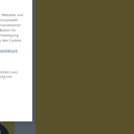
er Webseite und
 Vorauswahl
sonalisierter
Button Ihr
Einwilligung
zu den Cookies
.
zerklärung
.
eichern von
sung von