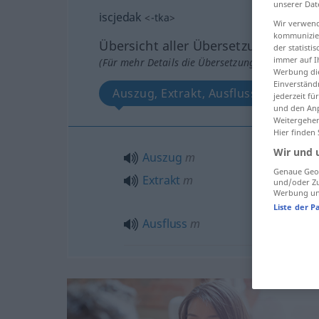
unserer Dat
iscjedak
<
-tka
>
Wir verwend
kommunizier
Übersicht aller Übersetzungen
der statist
immer auf I
(Für mehr Details die Übersetzung anklicken/an
Werbung die
Einverständ
Auszug, Extrakt, Ausfluss
jederzeit f
und den Anp
Weitergehen
Hier finden
Wir und 
Auszug
m
Genaue Geol
Extrakt
m
und/oder Zu
Werbung und
Liste der P
Ausfluss
m