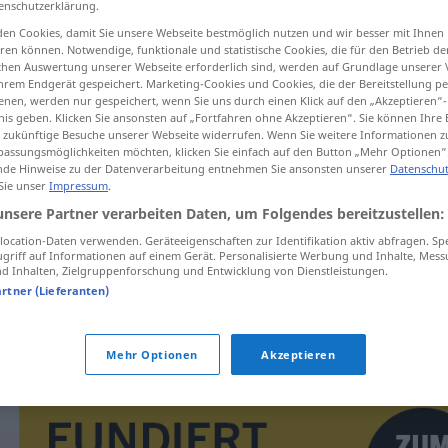
enschutzerklärung.
en Cookies, damit Sie unsere Webseite bestmöglich nutzen und wir besser mit Ihnen
en können. Notwendige, funktionale und statistische Cookies, die für den Betrieb d
ischen Auswertung unserer Webseite erforderlich sind, werden auf Grundlage unserer
hrem Endgerät gespeichert. Marketing-Cookies und Cookies, die der Bereitstellung per
tippen)
nen, werden nur gespeichert, wenn Sie uns durch einen Klick auf den „Akzeptieren“-
nis geben. Klicken Sie ansonsten auf „Fortfahren ohne Akzeptieren“. Sie können Ihre 
ür zukünftige Besuche unserer Webseite widerrufen. Wenn Sie weitere Informationen 
assungsmöglichkeiten möchten, klicken Sie einfach auf den Button „Mehr Optionen“
de Hinweise zu der Datenverarbeitung entnehmen Sie ansonsten unserer
Datenschut
 Sie unser
Impressum
.
unsere Partner verarbeiten Daten, um Folgendes bereitzustellen:
iscjedak
ocation-Daten verwenden. Geräteeigenschaften zur Identifikation aktiv abfragen. Sp
griff auf Informationen auf einem Gerät. Personalisierte Werbung und Inhalte, Mes
 Inhalten, Zielgruppenforschung und Entwicklung von Dienstleistungen.
artner (Lieferanten)
iscjedak
MED
Mehr Optionen
Akzeptieren