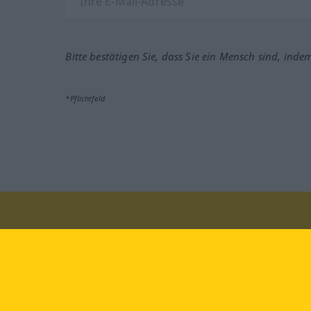
Bitte bestätigen Sie, dass Sie ein Mensch sind, inde
*Pflichtfeld
Besuchen Sie uns auf:
faceb