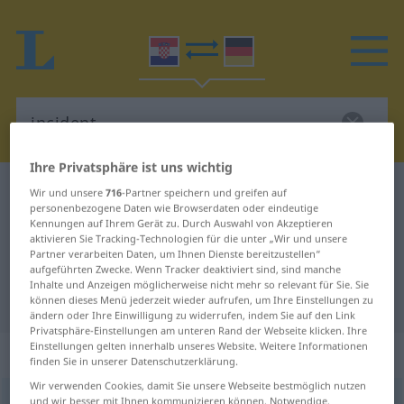
Ihre Privatsphäre ist uns wichtig
Kroatisch-Deutsch Wörterbuch
incident
Wir und unsere
716
-Partner speichern und greifen auf
personenbezogene Daten wie Browserdaten oder eindeutige
Kroatisch-Deutsch Übersetzung für
Kennungen auf Ihrem Gerät zu. Durch Auswahl von Akzeptieren
aktivieren Sie Tracking-Technologien für die unter „Wir und unsere
"incident"
Partner verarbeiten Daten, um Ihnen Dienste bereitzustellen“
aufgeführten Zwecke. Wenn Tracker deaktiviert sind, sind manche
Inhalte und Anzeigen möglicherweise nicht mehr so relevant für Sie. Sie
"incident" Deutsch Übersetzung
können dieses Menü jederzeit wieder aufrufen, um Ihre Einstellungen zu
ändern oder Ihre Einwilligung zu widerrufen, indem Sie auf den Link
Privatsphäre-Einstellungen am unteren Rand der Webseite klicken. Ihre
Einstellungen gelten innerhalb unseres Website. Weitere Informationen
„incident“
finden Sie in unserer Datenschutzerklärung.
Wir verwenden Cookies, damit Sie unsere Webseite bestmöglich nutzen
incident
und wir besser mit Ihnen kommunizieren können. Notwendige,