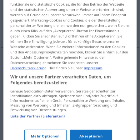
funktionale und statistische Cookies, die für den Betrieb der Webseite
und der statistischen Auswertung unserer Webseite erforderlich sind,
Übersicht aller Übersetzungen
werden auf Grundlage unserer Vorauswahl immer auf Ihrem Endgerät
(Für mehr Details die Übersetzung anklicken/antippen)
gespeichert. Marketing-Cookies und Cookies, die der Bereitstellung
personalisierter Werbung dienen, werden nur gespeichert, wenn Sie uns
durch einen Klick auf den „Akzeptieren“-Button Ihr Einverständnis
Vorfall, Zwischenfall
geben. Klicken Sie ansonsten auf „Fortfahren ohne Akzeptieren“. Sie
können Ihre Einwilligung jederzeit für zukünftige Besuche unserer
Webseite widerrufen. Wenn Sie weitere Informationen zu den Cookies
und den Anpassungsmöglichkeiten möchten, klicken Sie einfach auf den
Button „Mehr Optionen“. Weitergehende Hinweise zu der
Datenverarbeitung entnehmen Sie ansonsten unserer
Vorfall
m
incident
Datenschutzerklärung
. Hier finden Sie unser
Impressum
.
Wir und unsere Partner verarbeiten Daten, um
Zwischenfall
m
incident
Folgendes bereitzustellen:
Genaue Geolocation-Daten verwenden. Geräteeigenschaften zur
Identifikation aktiv abfragen. Speichern von und/oder Zugriff auf
Informationen auf einem Gerät. Personalisierte Werbung und Inhalte,
Messung von Werbung und Inhalten, Zielgruppenforschung und
Entwicklung von Dienstleistungen.
Liste der Partner (Lieferanten)
Mehr Optionen
Akzeptieren