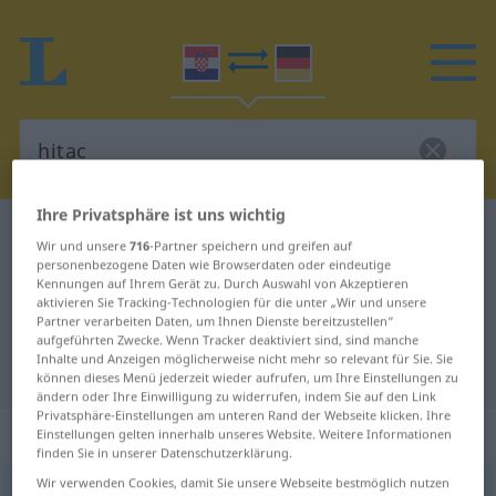
Ihre Privatsphäre ist uns wichtig
Kroatisch-Deutsch Wörterbuch
hitac
Wir und unsere
716
-Partner speichern und greifen auf
Kroatisch-Deutsch Übersetzung für
personenbezogene Daten wie Browserdaten oder eindeutige
Kennungen auf Ihrem Gerät zu. Durch Auswahl von Akzeptieren
"hitac"
aktivieren Sie Tracking-Technologien für die unter „Wir und unsere
Partner verarbeiten Daten, um Ihnen Dienste bereitzustellen“
aufgeführten Zwecke. Wenn Tracker deaktiviert sind, sind manche
Inhalte und Anzeigen möglicherweise nicht mehr so relevant für Sie. Sie
"hitac" Deutsch Übersetzung
können dieses Menü jederzeit wieder aufrufen, um Ihre Einstellungen zu
ändern oder Ihre Einwilligung zu widerrufen, indem Sie auf den Link
Privatsphäre-Einstellungen am unteren Rand der Webseite klicken. Ihre
„hitac“
Einstellungen gelten innerhalb unseres Website. Weitere Informationen
finden Sie in unserer Datenschutzerklärung.
Wir verwenden Cookies, damit Sie unsere Webseite bestmöglich nutzen
hitac
<
hica
>