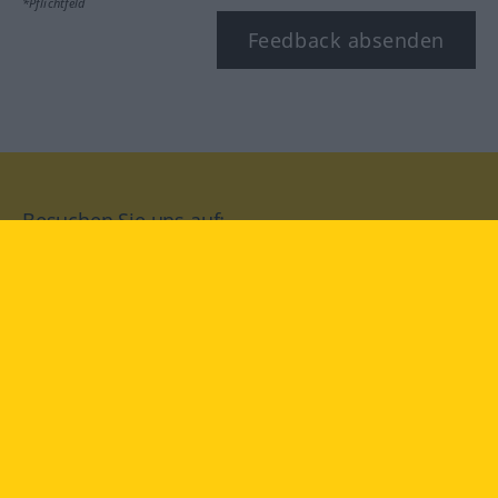
*Pflichtfeld
Feedback absenden
Besuchen Sie uns auf:
facebook
YouTube
Instagram
Langenscheidt
NUTZUNGSBEDINGUNGEN