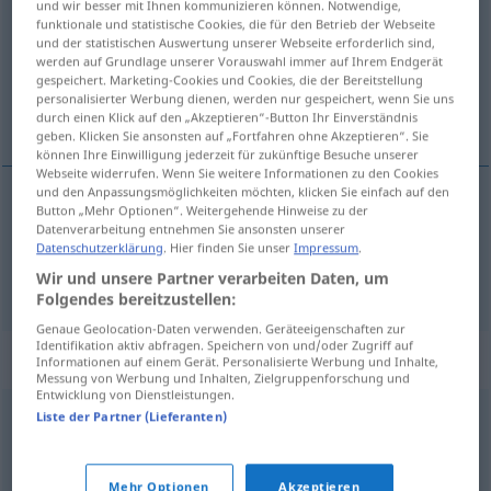
und wir besser mit Ihnen kommunizieren können. Notwendige,
funktionale und statistische Cookies, die für den Betrieb der Webseite
Übersicht aller Übersetzungen
und der statistischen Auswertung unserer Webseite erforderlich sind,
werden auf Grundlage unserer Vorauswahl immer auf Ihrem Endgerät
(Für mehr Details die Übersetzung anklicken/antippen)
gespeichert. Marketing-Cookies und Cookies, die der Bereitstellung
personalisierter Werbung dienen, werden nur gespeichert, wenn Sie uns
Schuss, Schlag
durch einen Klick auf den „Akzeptieren“-Button Ihr Einverständnis
geben. Klicken Sie ansonsten auf „Fortfahren ohne Akzeptieren“. Sie
können Ihre Einwilligung jederzeit für zukünftige Besuche unserer
Webseite widerrufen. Wenn Sie weitere Informationen zu den Cookies
und den Anpassungsmöglichkeiten möchten, klicken Sie einfach auf den
Button „Mehr Optionen“. Weitergehende Hinweise zu der
Schuss
m
hitac
Datenverarbeitung entnehmen Sie ansonsten unserer
Datenschutzerklärung
. Hier finden Sie unser
Impressum
.
Schlag
m
hitac
Wir und unsere Partner verarbeiten Daten, um
Folgendes bereitzustellen:
Genaue Geolocation-Daten verwenden. Geräteeigenschaften zur
Identifikation aktiv abfragen. Speichern von und/oder Zugriff auf
Beispielsätze für "hitac"
Informationen auf einem Gerät. Personalisierte Werbung und Inhalte,
Messung von Werbung und Inhalten, Zielgruppenforschung und
Entwicklung von Dienstleistungen.
Liste der Partner (Lieferanten)
hitac
u
prazno
FIG
ein
Schlag
ins
Wasser
Mehr Optionen
Akzeptieren