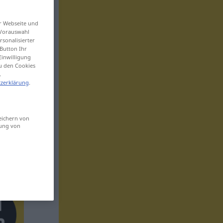
er Webseite und
 Vorauswahl
sonalisierter
Button Ihr
Einwilligung
zu den Cookies
.
zerklärung
.
eichern von
sung von