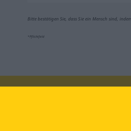
Bitte bestätigen Sie, dass Sie ein Mensch sind, inde
*Pflichtfeld
Besuchen Sie uns auf:
faceb