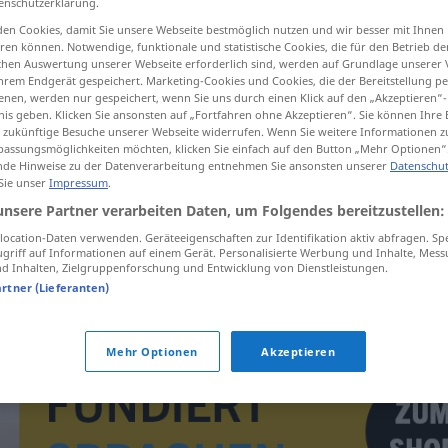
enschutzerklärung.
en Cookies, damit Sie unsere Webseite bestmöglich nutzen und wir besser mit Ihnen
en können. Notwendige, funktionale und statistische Cookies, die für den Betrieb d
ischen Auswertung unserer Webseite erforderlich sind, werden auf Grundlage unserer
hrem Endgerät gespeichert. Marketing-Cookies und Cookies, die der Bereitstellung per
tippen)
nen, werden nur gespeichert, wenn Sie uns durch einen Klick auf den „Akzeptieren“-
nis geben. Klicken Sie ansonsten auf „Fortfahren ohne Akzeptieren“. Sie können Ihre 
ür zukünftige Besuche unserer Webseite widerrufen. Wenn Sie weitere Informationen 
assungsmöglichkeiten möchten, klicken Sie einfach auf den Button „Mehr Optionen“
de Hinweise zu der Datenverarbeitung entnehmen Sie ansonsten unserer
Datenschut
 Sie unser
Impressum
.
unsere Partner verarbeiten Daten, um Folgendes bereitzustellen:
govorkati
ocation-Daten verwenden. Geräteeigenschaften zur Identifikation aktiv abfragen. Sp
griff auf Informationen auf einem Gerät. Personalisierte Werbung und Inhalte, Mes
 Inhalten, Zielgruppenforschung und Entwicklung von Dienstleistungen.
govorkati
artner (Lieferanten)
Mehr Optionen
Akzeptieren