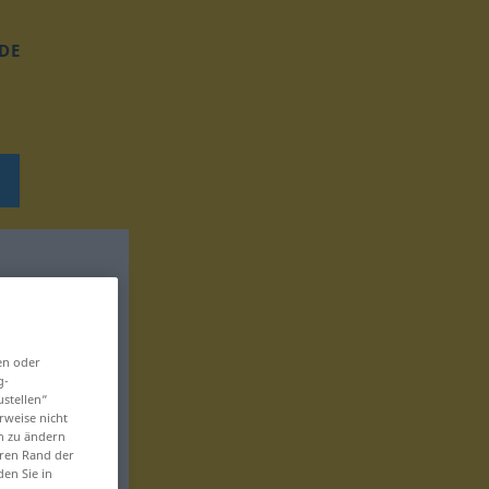
DE
en oder
g-
ustellen“
rweise nicht
en zu ändern
eren Rand der
den Sie in