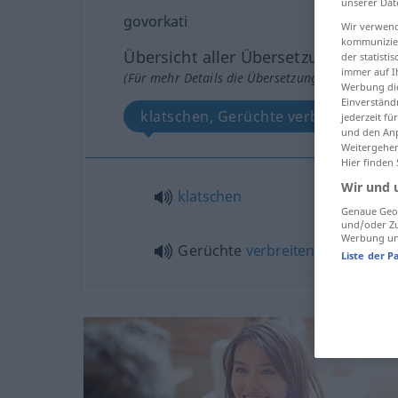
unserer Dat
govorkati
Wir verwend
kommunizier
Übersicht aller Übersetzungen
der statist
immer auf I
(Für mehr Details die Übersetzung anklicken/an
Werbung die
Einverständ
klatschen, Gerüchte verbreiten
jederzeit f
und den Anp
Weitergehen
Hier finden
Wir und 
klatschen
Genaue Geol
und/oder Zu
Werbung und
Gerüchte
verbreiten
Liste der P