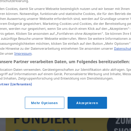
enschutzerklärung.
en Cookies, damit Sie unsere Webseite bestmöglich nutzen und wir besser mit Ihnen
en können. Notwendige, funktionale und statistische Cookies, die für den Betrieb d
ischen Auswertung unserer Webseite erforderlich sind, werden auf Grundlage unserer
hrem Endgerät gespeichert. Marketing-Cookies und Cookies, die der Bereitstellung per
tippen)
nen, werden nur gespeichert, wenn Sie uns durch einen Klick auf den „Akzeptieren“-
nis geben. Klicken Sie ansonsten auf „Fortfahren ohne Akzeptieren“. Sie können Ihre 
ür zukünftige Besuche unserer Webseite widerrufen. Wenn Sie weitere Informationen 
assungsmöglichkeiten möchten, klicken Sie einfach auf den Button „Mehr Optionen“
de Hinweise zu der Datenverarbeitung entnehmen Sie ansonsten unserer
Datenschut
 Sie unser
Impressum
.
unsere Partner verarbeiten Daten, um Folgendes bereitzustellen:
govorkanje
ocation-Daten verwenden. Geräteeigenschaften zur Identifikation aktiv abfragen. Sp
griff auf Informationen auf einem Gerät. Personalisierte Werbung und Inhalte, Mes
 Inhalten, Zielgruppenforschung und Entwicklung von Dienstleistungen.
govorkanje
artner (Lieferanten)
Mehr Optionen
Akzeptieren