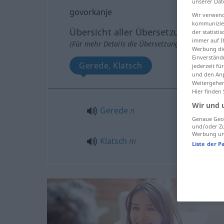
unserer Dat
govorkanje
Wir verwend
kommunizier
Übersicht aller Übersetzungen
der statist
immer auf I
(Für mehr Details die Übersetzung anklicken/an
Werbung die
Einverständ
Gerede, Klatsch
jederzeit f
und den Anp
Weitergehen
Hier finden
Wir und 
Gerede
n
Genaue Geol
und/oder Zu
Werbung und
Klatsch
m
Liste der P