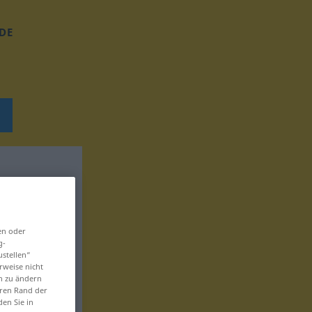
DE
en oder
g-
ustellen“
rweise nicht
en zu ändern
eren Rand der
den Sie in