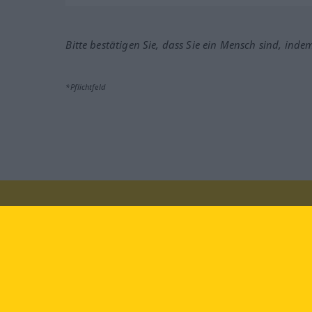
Bitte bestätigen Sie, dass Sie ein Mensch sind, inde
*Pflichtfeld
Besuchen Sie uns auf:
faceb