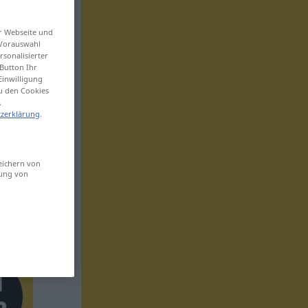
er Webseite und
 Vorauswahl
sonalisierter
Button Ihr
Einwilligung
zu den Cookies
.
zerklärung
.
eichern von
sung von