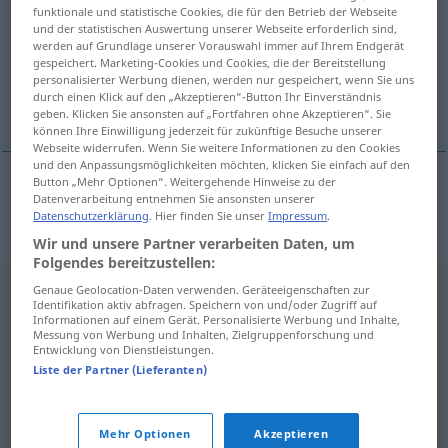
funktionale und statistische Cookies, die für den Betrieb der Webseite
und der statistischen Auswertung unserer Webseite erforderlich sind,
Übersicht aller Übersetzungen
werden auf Grundlage unserer Vorauswahl immer auf Ihrem Endgerät
(Für mehr Details die Übersetzung anklicken/antippen)
gespeichert. Marketing-Cookies und Cookies, die der Bereitstellung
personalisierter Werbung dienen, werden nur gespeichert, wenn Sie uns
durch einen Klick auf den „Akzeptieren“-Button Ihr Einverständnis
Phase
geben. Klicken Sie ansonsten auf „Fortfahren ohne Akzeptieren“. Sie
können Ihre Einwilligung jederzeit für zukünftige Besuche unserer
Webseite widerrufen. Wenn Sie weitere Informationen zu den Cookies
und den Anpassungsmöglichkeiten möchten, klicken Sie einfach auf den
Button „Mehr Optionen“. Weitergehende Hinweise zu der
Datenverarbeitung entnehmen Sie ansonsten unserer
Phase
f
faza
Datenschutzerklärung
. Hier finden Sie unser
Impressum
.
Wir und unsere Partner verarbeiten Daten, um
Folgendes bereitzustellen:
Genaue Geolocation-Daten verwenden. Geräteeigenschaften zur
Identifikation aktiv abfragen. Speichern von und/oder Zugriff auf
Informationen auf einem Gerät. Personalisierte Werbung und Inhalte,
Messung von Werbung und Inhalten, Zielgruppenforschung und
Entwicklung von Dienstleistungen.
Liste der Partner (Lieferanten)
Mehr Optionen
Akzeptieren