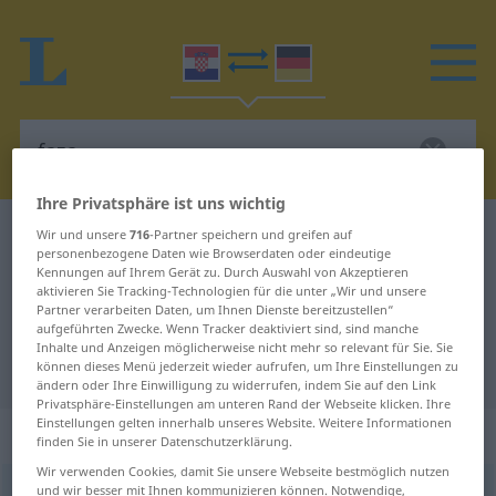
Ihre Privatsphäre ist uns wichtig
Kroatisch-Deutsch Wörterbuch
faza
Wir und unsere
716
-Partner speichern und greifen auf
personenbezogene Daten wie Browserdaten oder eindeutige
Kroatisch-Deutsch Übersetzung für
Kennungen auf Ihrem Gerät zu. Durch Auswahl von Akzeptieren
aktivieren Sie Tracking-Technologien für die unter „Wir und unsere
"faza"
Partner verarbeiten Daten, um Ihnen Dienste bereitzustellen“
aufgeführten Zwecke. Wenn Tracker deaktiviert sind, sind manche
Inhalte und Anzeigen möglicherweise nicht mehr so relevant für Sie. Sie
"faza" Deutsch Übersetzung
können dieses Menü jederzeit wieder aufrufen, um Ihre Einstellungen zu
ändern oder Ihre Einwilligung zu widerrufen, indem Sie auf den Link
Privatsphäre-Einstellungen am unteren Rand der Webseite klicken. Ihre
Einstellungen gelten innerhalb unseres Website. Weitere Informationen
„faza“
finden Sie in unserer Datenschutzerklärung.
Wir verwenden Cookies, damit Sie unsere Webseite bestmöglich nutzen
und wir besser mit Ihnen kommunizieren können. Notwendige,
faza