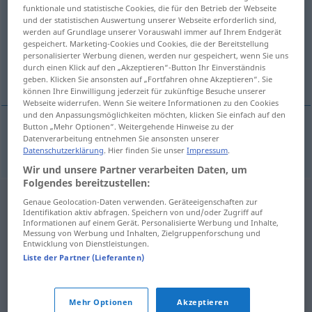
funktionale und statistische Cookies, die für den Betrieb der Webseite
und der statistischen Auswertung unserer Webseite erforderlich sind,
Übersicht aller Übersetzungen
werden auf Grundlage unserer Vorauswahl immer auf Ihrem Endgerät
(Für mehr Details die Übersetzung anklicken/antippen)
gespeichert. Marketing-Cookies und Cookies, die der Bereitstellung
personalisierter Werbung dienen, werden nur gespeichert, wenn Sie uns
durch einen Klick auf den „Akzeptieren“-Button Ihr Einverständnis
eliminieren
geben. Klicken Sie ansonsten auf „Fortfahren ohne Akzeptieren“. Sie
können Ihre Einwilligung jederzeit für zukünftige Besuche unserer
Webseite widerrufen. Wenn Sie weitere Informationen zu den Cookies
und den Anpassungsmöglichkeiten möchten, klicken Sie einfach auf den
Button „Mehr Optionen“. Weitergehende Hinweise zu der
Datenverarbeitung entnehmen Sie ansonsten unserer
eliminieren
eliminirati
Datenschutzerklärung
. Hier finden Sie unser
Impressum
.
Wir und unsere Partner verarbeiten Daten, um
Folgendes bereitzustellen:
Genaue Geolocation-Daten verwenden. Geräteeigenschaften zur
Identifikation aktiv abfragen. Speichern von und/oder Zugriff auf
Informationen auf einem Gerät. Personalisierte Werbung und Inhalte,
Messung von Werbung und Inhalten, Zielgruppenforschung und
Entwicklung von Dienstleistungen.
Liste der Partner (Lieferanten)
Mehr Optionen
Akzeptieren