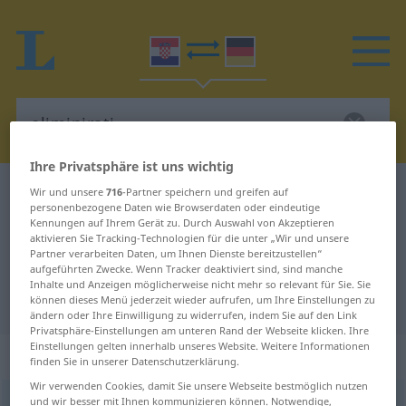
Ihre Privatsphäre ist uns wichtig
Kroatisch-Deutsch Wörterbuch
eliminirati
Wir und unsere
716
-Partner speichern und greifen auf
personenbezogene Daten wie Browserdaten oder eindeutige
Kroatisch-Deutsch Übersetzung für
Kennungen auf Ihrem Gerät zu. Durch Auswahl von Akzeptieren
aktivieren Sie Tracking-Technologien für die unter „Wir und unsere
"eliminirati"
Partner verarbeiten Daten, um Ihnen Dienste bereitzustellen“
aufgeführten Zwecke. Wenn Tracker deaktiviert sind, sind manche
Inhalte und Anzeigen möglicherweise nicht mehr so relevant für Sie. Sie
"eliminirati" Deutsch Übersetzung
können dieses Menü jederzeit wieder aufrufen, um Ihre Einstellungen zu
ändern oder Ihre Einwilligung zu widerrufen, indem Sie auf den Link
Privatsphäre-Einstellungen am unteren Rand der Webseite klicken. Ihre
Einstellungen gelten innerhalb unseres Website. Weitere Informationen
„eliminirati“
finden Sie in unserer Datenschutzerklärung.
Wir verwenden Cookies, damit Sie unsere Webseite bestmöglich nutzen
und wir besser mit Ihnen kommunizieren können. Notwendige,
eliminirati
<
impf
/
pf
>