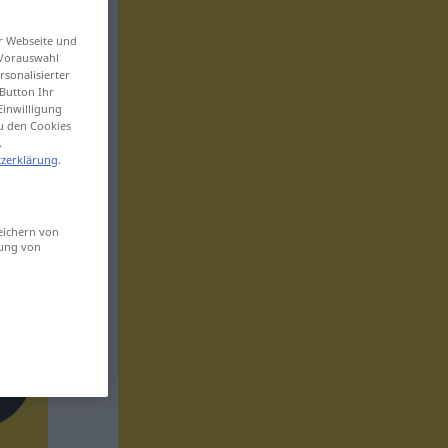
er Webseite und
 Vorauswahl
sonalisierter
Button Ihr
Einwilligung
zu den Cookies
.
zerklärung
.
eichern von
sung von