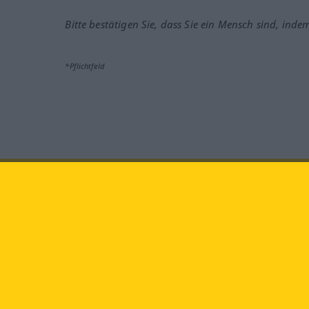
Bitte bestätigen Sie, dass Sie ein Mensch sind, inde
*Pflichtfeld
Besuchen Sie uns auf:
faceb
Langenscheidt