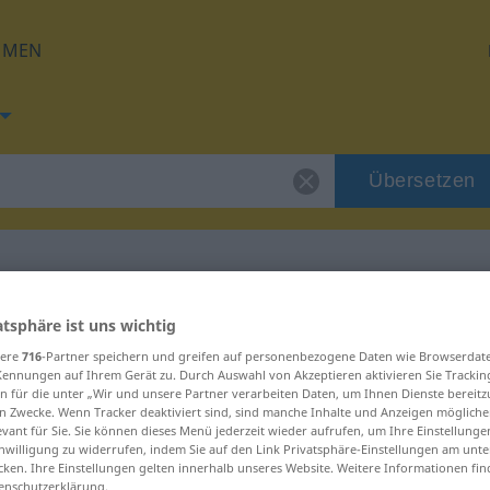
HMEN
Übersetzen
g für "egzaktan"
atsphäre ist uns wichtig
sere
716
-Partner speichern und greifen auf personenbezogene Daten wie Browserdat
Kennungen auf Ihrem Gerät zu. Durch Auswahl von Akzeptieren aktivieren Sie Trackin
ng
n für die unter „Wir und unsere Partner verarbeiten Daten, um Ihnen Dienste bereitz
n Zwecke. Wenn Tracker deaktiviert sind, sind manche Inhalte und Anzeigen mögliche
evant für Sie. Sie können dieses Menü jederzeit wieder aufrufen, um Ihre Einstellung
inwilligung zu widerrufen, indem Sie auf den Link Privatsphäre-Einstellungen am unt
cken. Ihre Einstellungen gelten innerhalb unseres Website. Weitere Informationen fin
enschutzerklärung.