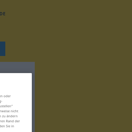
DE
en oder
g-
ustellen“
rweise nicht
en zu ändern
eren Rand der
den Sie in