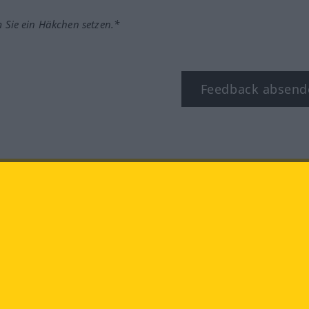
m Sie ein Häkchen setzen.*
Feedback absend
ook
YouTube
Instagram