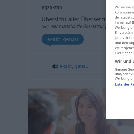
egzaktan
Wir verwend
kommunizier
der statist
Übersicht aller Übersetzungen
immer auf I
(Für mehr Details die Übersetzung anklicken/an
Werbung die
Einverständ
jederzeit f
exakt, genau
und den Anp
Weitergehen
Hier finden
Wir und 
exakt
,
genau
Genaue Geol
und/oder Zu
Werbung und
Liste der P