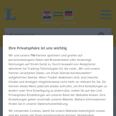
Ihre Privatsphäre ist uns wichtig
Kroatisch-Deutsch Wörterbuch
dugotrajan
Wir und unsere
716
-Partner speichern und greifen auf
personenbezogene Daten wie Browserdaten oder eindeutige
Kroatisch-Deutsch Übersetzung für
Kennungen auf Ihrem Gerät zu. Durch Auswahl von Akzeptieren
aktivieren Sie Tracking-Technologien für die unter „Wir und unsere
"dugotrajan"
Partner verarbeiten Daten, um Ihnen Dienste bereitzustellen“
aufgeführten Zwecke. Wenn Tracker deaktiviert sind, sind manche
Inhalte und Anzeigen möglicherweise nicht mehr so relevant für Sie. Sie
"dugotrajan" Deutsch Übersetzung
können dieses Menü jederzeit wieder aufrufen, um Ihre Einstellungen zu
ändern oder Ihre Einwilligung zu widerrufen, indem Sie auf den Link
Privatsphäre-Einstellungen am unteren Rand der Webseite klicken. Ihre
Einstellungen gelten innerhalb unseres Website. Weitere Informationen
„dugotrajan“
finden Sie in unserer Datenschutzerklärung.
Wir verwenden Cookies, damit Sie unsere Webseite bestmöglich nutzen
dugotrajan
und wir besser mit Ihnen kommunizieren können. Notwendige,