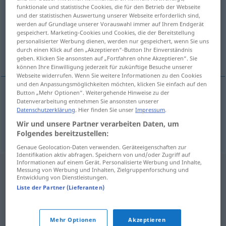
funktionale und statistische Cookies, die für den Betrieb der Webseite
und der statistischen Auswertung unserer Webseite erforderlich sind,
Übersicht aller Übersetzungen
werden auf Grundlage unserer Vorauswahl immer auf Ihrem Endgerät
(Für mehr Details die Übersetzung anklicken/antippen)
gespeichert. Marketing-Cookies und Cookies, die der Bereitstellung
personalisierter Werbung dienen, werden nur gespeichert, wenn Sie uns
durch einen Klick auf den „Akzeptieren“-Button Ihr Einverständnis
langwierig, lang anhaltend
geben. Klicken Sie ansonsten auf „Fortfahren ohne Akzeptieren“. Sie
können Ihre Einwilligung jederzeit für zukünftige Besuche unserer
Webseite widerrufen. Wenn Sie weitere Informationen zu den Cookies
und den Anpassungsmöglichkeiten möchten, klicken Sie einfach auf den
Button „Mehr Optionen“. Weitergehende Hinweise zu der
Datenverarbeitung entnehmen Sie ansonsten unserer
langwierig
dugotrajan
Datenschutzerklärung
. Hier finden Sie unser
Impressum
.
Wir und unsere Partner verarbeiten Daten, um
lang
anhaltend
dugotrajan
Folgendes bereitzustellen:
Genaue Geolocation-Daten verwenden. Geräteeigenschaften zur
Identifikation aktiv abfragen. Speichern von und/oder Zugriff auf
Informationen auf einem Gerät. Personalisierte Werbung und Inhalte,
Messung von Werbung und Inhalten, Zielgruppenforschung und
Entwicklung von Dienstleistungen.
Liste der Partner (Lieferanten)
Mehr Optionen
Akzeptieren