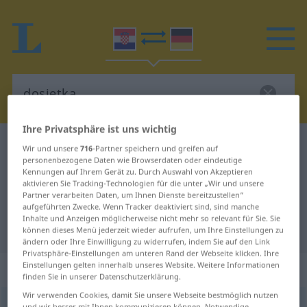
Ihre Privatsphäre ist uns wichtig
Kroatisch-Deutsch Wörterbuch
dosjetka
Wir und unsere
716
-Partner speichern und greifen auf
personenbezogene Daten wie Browserdaten oder eindeutige
Kroatisch-Deutsch Übersetzung für
Kennungen auf Ihrem Gerät zu. Durch Auswahl von Akzeptieren
aktivieren Sie Tracking-Technologien für die unter „Wir und unsere
"dosjetka"
Partner verarbeiten Daten, um Ihnen Dienste bereitzustellen“
aufgeführten Zwecke. Wenn Tracker deaktiviert sind, sind manche
Inhalte und Anzeigen möglicherweise nicht mehr so relevant für Sie. Sie
"dosjetka" Deutsch Übersetzung
können dieses Menü jederzeit wieder aufrufen, um Ihre Einstellungen zu
ändern oder Ihre Einwilligung zu widerrufen, indem Sie auf den Link
Privatsphäre-Einstellungen am unteren Rand der Webseite klicken. Ihre
Einstellungen gelten innerhalb unseres Website. Weitere Informationen
„dosjetka“
finden Sie in unserer Datenschutzerklärung.
Wir verwenden Cookies, damit Sie unsere Webseite bestmöglich nutzen
dosjetka
<
gen
pl
-taka
, -tki
>
und wir besser mit Ihnen kommunizieren können. Notwendige,