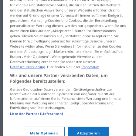
funktionale und statistische Cookies, die für den Betrieb der Webseite
und der statistischen Auswertung unserer Webseite erforderlich sind,
Übersicht aller Übersetzungen
werden auf Grundlage unserer Vorauswahl immer auf Ihrem Endgerät
(Für mehr Details die Übersetzung anklicken/antippen)
gespeichert. Marketing-Cookies und Cookies, die der Bereitstellung
personalisierter Werbung dienen, werden nur gespeichert, wenn Sie uns
durch einen Klick auf den „Akzeptieren“-Button Ihr Einverständnis
Einfall, Witz, Wortspiel
geben. Klicken Sie ansonsten auf „Fortfahren ohne Akzeptieren“. Sie
können Ihre Einwilligung jederzeit für zukünftige Besuche unserer
Webseite widerrufen. Wenn Sie weitere Informationen zu den Cookies
und den Anpassungsmöglichkeiten möchten, klicken Sie einfach auf den
Button „Mehr Optionen“. Weitergehende Hinweise zu der
Datenverarbeitung entnehmen Sie ansonsten unserer
Einfall
m
dosjetka
Datenschutzerklärung
. Hier finden Sie unser
Impressum
.
Wir und unsere Partner verarbeiten Daten, um
Witz
m
dosjetka
Folgendes bereitzustellen:
Genaue Geolocation-Daten verwenden. Geräteeigenschaften zur
Wortspiel
n
dosjetka
Identifikation aktiv abfragen. Speichern von und/oder Zugriff auf
Informationen auf einem Gerät. Personalisierte Werbung und Inhalte,
Messung von Werbung und Inhalten, Zielgruppenforschung und
Entwicklung von Dienstleistungen.
Liste der Partner (Lieferanten)
Mehr Optionen
Akzeptieren