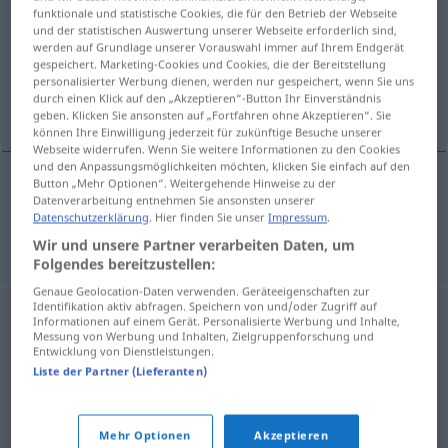
funktionale und statistische Cookies, die für den Betrieb der Webseite
und der statistischen Auswertung unserer Webseite erforderlich sind,
Übersicht aller Übersetzungen
werden auf Grundlage unserer Vorauswahl immer auf Ihrem Endgerät
(Für mehr Details die Übersetzung anklicken/antippen)
gespeichert. Marketing-Cookies und Cookies, die der Bereitstellung
personalisierter Werbung dienen, werden nur gespeichert, wenn Sie uns
durch einen Klick auf den „Akzeptieren“-Button Ihr Einverständnis
ebenbürtig gewachsen sein
geben. Klicken Sie ansonsten auf „Fortfahren ohne Akzeptieren“. Sie
können Ihre Einwilligung jederzeit für zukünftige Besuche unserer
Webseite widerrufen. Wenn Sie weitere Informationen zu den Cookies
und den Anpassungsmöglichkeiten möchten, klicken Sie einfach auf den
Button „Mehr Optionen“. Weitergehende Hinweise zu der
Datenverarbeitung entnehmen Sie ansonsten unserer
ebenbürtig
od
gewachsen
sein
dorastao
Datenschutzerklärung
. Hier finden Sie unser
Impressum
.
Wir und unsere Partner verarbeiten Daten, um
Folgendes bereitzustellen:
Genaue Geolocation-Daten verwenden. Geräteeigenschaften zur
Identifikation aktiv abfragen. Speichern von und/oder Zugriff auf
Informationen auf einem Gerät. Personalisierte Werbung und Inhalte,
Messung von Werbung und Inhalten, Zielgruppenforschung und
Entwicklung von Dienstleistungen.
Liste der Partner (Lieferanten)
Mehr Optionen
Akzeptieren