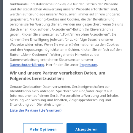
funktionale und statistische Cookies, die für den Betrieb der Webseite
und der statistischen Auswertung unserer Webseite erforderlich sind,
Übersicht aller Übersetzungen
werden auf Grundlage unserer Vorauswahl immer auf Ihrem Endgerät
(Für mehr Details die Übersetzung anklicken/antippen)
gespeichert. Marketing-Cookies und Cookies, die der Bereitstellung
personalisierter Werbung dienen, werden nur gespeichert, wenn Sie uns
durch einen Klick auf den „Akzeptieren“-Button Ihr Einverständnis
erlauben, gestatten, zulassen
geben. Klicken Sie ansonsten auf „Fortfahren ohne Akzeptieren“. Sie
können Ihre Einwilligung jederzeit für zukünftige Besuche unserer
Webseite widerrufen. Wenn Sie weitere Informationen zu den Cookies
und den Anpassungsmöglichkeiten möchten, klicken Sie einfach auf den
Button „Mehr Optionen“. Weitergehende Hinweise zu der
Datenverarbeitung entnehmen Sie ansonsten unserer
erlauben
,
gestatten
dopustiti
Datenschutzerklärung
. Hier finden Sie unser
Impressum
.
Wir und unsere Partner verarbeiten Daten, um
zulassen
dopustiti
Folgendes bereitzustellen:
Genaue Geolocation-Daten verwenden. Geräteeigenschaften zur
Identifikation aktiv abfragen. Speichern von und/oder Zugriff auf
Informationen auf einem Gerät. Personalisierte Werbung und Inhalte,
Messung von Werbung und Inhalten, Zielgruppenforschung und
Entwicklung von Dienstleistungen.
Liste der Partner (Lieferanten)
Mehr Optionen
Akzeptieren