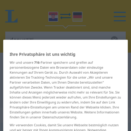
Ihre Privatsphäre ist uns wichtig
Kroatisch-Deutsch Wörterbuch
dopustiti
Wir und unsere
716
-Partner speichern und greifen auf
personenbezogene Daten wie Browserdaten oder eindeutige
Kroatisch-Deutsch Übersetzung für
Kennungen auf Ihrem Gerät zu. Durch Auswahl von Akzeptieren
aktivieren Sie Tracking-Technologien für die unter „Wir und unsere
"dopustiti"
Partner verarbeiten Daten, um Ihnen Dienste bereitzustellen“
aufgeführten Zwecke. Wenn Tracker deaktiviert sind, sind manche
Inhalte und Anzeigen möglicherweise nicht mehr so relevant für Sie. Sie
"dopustiti" Deutsch Übersetzung
können dieses Menü jederzeit wieder aufrufen, um Ihre Einstellungen zu
ändern oder Ihre Einwilligung zu widerrufen, indem Sie auf den Link
Privatsphäre-Einstellungen am unteren Rand der Webseite klicken. Ihre
Einstellungen gelten innerhalb unseres Website. Weitere Informationen
„dopustiti“
finden Sie in unserer Datenschutzerklärung.
Wir verwenden Cookies, damit Sie unsere Webseite bestmöglich nutzen
dopustiti
und wir besser mit Ihnen kommunizieren können. Notwendige,
(
-uštati
)