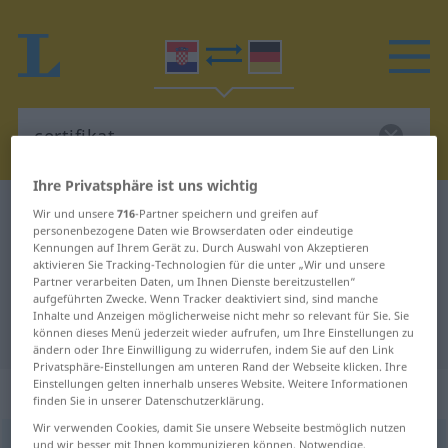
Ihre Privatsphäre ist uns wichtig
Kroatisch-Deutsch Wörterbuch
certifikat
Wir und unsere
716
-Partner speichern und greifen auf
personenbezogene Daten wie Browserdaten oder eindeutige
Kroatisch-Deutsch Übersetzung für
Kennungen auf Ihrem Gerät zu. Durch Auswahl von Akzeptieren
aktivieren Sie Tracking-Technologien für die unter „Wir und unsere
"certifikat"
Partner verarbeiten Daten, um Ihnen Dienste bereitzustellen“
aufgeführten Zwecke. Wenn Tracker deaktiviert sind, sind manche
Inhalte und Anzeigen möglicherweise nicht mehr so relevant für Sie. Sie
"certifikat" Deutsch Übersetzung
können dieses Menü jederzeit wieder aufrufen, um Ihre Einstellungen zu
ändern oder Ihre Einwilligung zu widerrufen, indem Sie auf den Link
Privatsphäre-Einstellungen am unteren Rand der Webseite klicken. Ihre
Einstellungen gelten innerhalb unseres Website. Weitere Informationen
„certifikat“
finden Sie in unserer Datenschutzerklärung.
Wir verwenden Cookies, damit Sie unsere Webseite bestmöglich nutzen
certifikat
und wir besser mit Ihnen kommunizieren können. Notwendige,