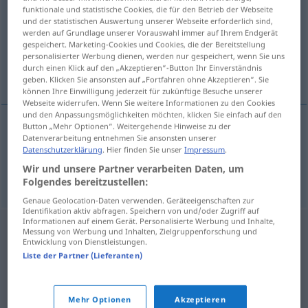
funktionale und statistische Cookies, die für den Betrieb der Webseite
und der statistischen Auswertung unserer Webseite erforderlich sind,
Übersicht aller Übersetzungen
werden auf Grundlage unserer Vorauswahl immer auf Ihrem Endgerät
(Für mehr Details die Übersetzung anklicken/antippen)
gespeichert. Marketing-Cookies und Cookies, die der Bereitstellung
personalisierter Werbung dienen, werden nur gespeichert, wenn Sie uns
durch einen Klick auf den „Akzeptieren“-Button Ihr Einverständnis
amtliche Bescheinigung, Zertifikat
geben. Klicken Sie ansonsten auf „Fortfahren ohne Akzeptieren“. Sie
können Ihre Einwilligung jederzeit für zukünftige Besuche unserer
Webseite widerrufen. Wenn Sie weitere Informationen zu den Cookies
und den Anpassungsmöglichkeiten möchten, klicken Sie einfach auf den
Button „Mehr Optionen“. Weitergehende Hinweise zu der
Datenverarbeitung entnehmen Sie ansonsten unserer
(amtliche)
Bescheinigung
f
certifikat
Datenschutzerklärung
. Hier finden Sie unser
Impressum
.
Wir und unsere Partner verarbeiten Daten, um
Zertifikat
n
certifikat
Folgendes bereitzustellen:
Genaue Geolocation-Daten verwenden. Geräteeigenschaften zur
Identifikation aktiv abfragen. Speichern von und/oder Zugriff auf
Informationen auf einem Gerät. Personalisierte Werbung und Inhalte,
Messung von Werbung und Inhalten, Zielgruppenforschung und
Entwicklung von Dienstleistungen.
Liste der Partner (Lieferanten)
Mehr Optionen
Akzeptieren