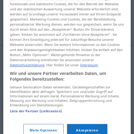
funktionale und statistische Cookies, die für den Betrieb der Webseite
und der statistischen Auswertung unserer Webseite erforderlich sind,
Übersicht aller Übersetzungen
werden auf Grundlage unserer Vorauswahl immer auf Ihrem Endgerät
(Für mehr Details die Übersetzung anklicken/antippen)
gespeichert. Marketing-Cookies und Cookies, die der Bereitstellung
personalisierter Werbung dienen, werden nur gespeichert, wenn Sie uns
durch einen Klick auf den „Akzeptieren“-Button Ihr Einverständnis
Celsius
geben. Klicken Sie ansonsten auf „Fortfahren ohne Akzeptieren“. Sie
können Ihre Einwilligung jederzeit für zukünftige Besuche unserer
Webseite widerrufen. Wenn Sie weitere Informationen zu den Cookies
und den Anpassungsmöglichkeiten möchten, klicken Sie einfach auf den
Button „Mehr Optionen“. Weitergehende Hinweise zu der
Datenverarbeitung entnehmen Sie ansonsten unserer
Celsius
m
celzij
Datenschutzerklärung
. Hier finden Sie unser
Impressum
.
Wir und unsere Partner verarbeiten Daten, um
Folgendes bereitzustellen:
Genaue Geolocation-Daten verwenden. Geräteeigenschaften zur
Identifikation aktiv abfragen. Speichern von und/oder Zugriff auf
Informationen auf einem Gerät. Personalisierte Werbung und Inhalte,
Messung von Werbung und Inhalten, Zielgruppenforschung und
Entwicklung von Dienstleistungen.
Liste der Partner (Lieferanten)
Mehr Optionen
Akzeptieren