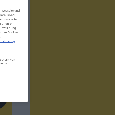
er Webseite und
 Vorauswahl
sonalisierter
Button Ihr
Einwilligung
zu den Cookies
.
zerklärung
.
eichern von
sung von