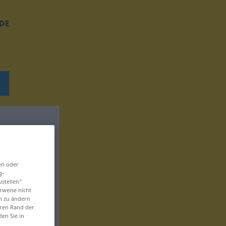
DE
en oder
g-
ustellen“
rweise nicht
en zu ändern
eren Rand der
den Sie in