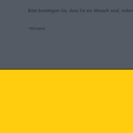
Bitte bestätigen Sie, dass Sie ein Mensch sind, inde
*Pflichtfeld
Besuchen Sie uns auf:
faceb
Langenscheidt