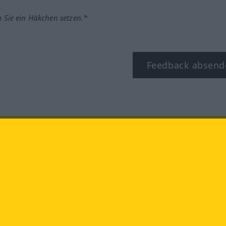
m Sie ein Häkchen setzen.*
Feedback absend
ook
YouTube
Instagram