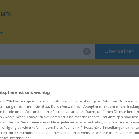
HMEN
Übersetzen
 für "bubriti"
atsphäre ist uns wichtig
sere
716
-Partner speichern und greifen auf personenbezogene Daten wie Browserdat
Kennungen auf Ihrem Gerät zu. Durch Auswahl von Akzeptieren aktivieren Sie Trackin
n für die unter „Wir und unsere Partner verarbeiten Daten, um Ihnen Dienste bereitz
n Zwecke. Wenn Tracker deaktiviert sind, sind manche Inhalte und Anzeigen mögliche
evant für Sie. Sie können dieses Menü jederzeit wieder aufrufen, um Ihre Einstellung
inwilligung zu widerrufen, indem Sie auf den Link Privatsphäre-Einstellungen am unt
cken. Ihre Einstellungen gelten innerhalb unseres Website. Weitere Informationen fin
enschutzerklärung.