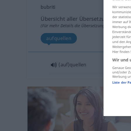
bubriti
Wir verwend
kommunizier
der statist
Übersicht aller Übersetzungen
immer auf I
(Für mehr Details die Übersetzung anklicken/an
Werbung die
Einverständ
jederzeit f
aufquellen
und den Anp
Weitergehen
Hier finden
Wir und 
(auf)quellen
Genaue Geol
und/oder Zu
Werbung und
Liste der P