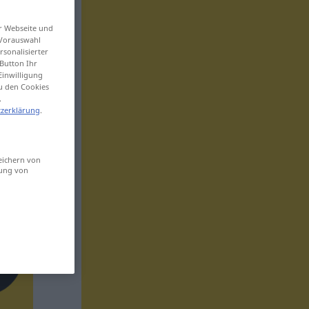
er Webseite und
 Vorauswahl
sonalisierter
Button Ihr
Einwilligung
zu den Cookies
.
zerklärung
.
eichern von
sung von