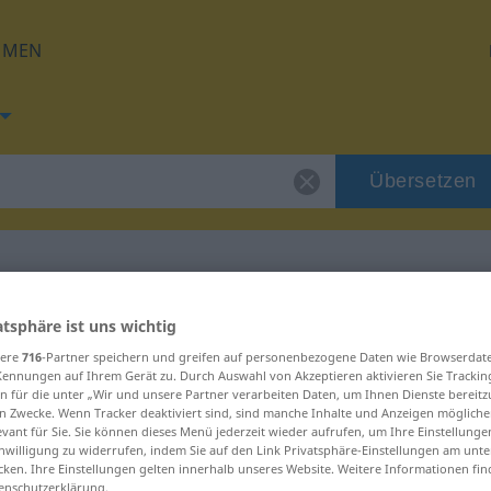
HMEN
Übersetzen
 für "bubalica"
atsphäre ist uns wichtig
sere
716
-Partner speichern und greifen auf personenbezogene Daten wie Browserdat
Kennungen auf Ihrem Gerät zu. Durch Auswahl von Akzeptieren aktivieren Sie Trackin
ng
n für die unter „Wir und unsere Partner verarbeiten Daten, um Ihnen Dienste bereitz
n Zwecke. Wenn Tracker deaktiviert sind, sind manche Inhalte und Anzeigen mögliche
evant für Sie. Sie können dieses Menü jederzeit wieder aufrufen, um Ihre Einstellung
inwilligung zu widerrufen, indem Sie auf den Link Privatsphäre-Einstellungen am unt
cken. Ihre Einstellungen gelten innerhalb unseres Website. Weitere Informationen fin
enschutzerklärung.