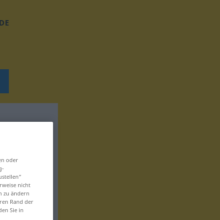
DE
en oder
g-
ustellen“
rweise nicht
en zu ändern
eren Rand der
den Sie in