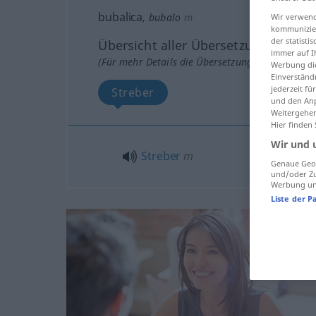
bubalica
,
bubalo
m
Wir verwend
kommunizier
der statist
Übersicht aller Übersetzungen
immer auf I
(Für mehr Details die Übersetzung anklicken/an
Werbung die
Einverständ
jederzeit f
Streber
und den Anp
Weitergehen
Hier finden
Wir und 
Streber
m
Genaue Geol
und/oder Zu
Werbung und
Liste der P