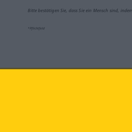
Bitte bestätigen Sie, dass Sie ein Mensch sind, inde
*Pflichtfeld
Besuchen Sie uns auf:
faceb
Langenscheidt