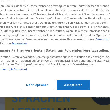
en Cookies, damit Sie unsere Webseite bestmöglich nutzen und wir besser mit Ihnen
en können. Notwendige, funktionale und statistische Cookies, die für den Betrieb d
ischen Auswertung unserer Webseite erforderlich sind, werden auf Grundlage unserer
hrem Endgerät gespeichert. Marketing-Cookies und Cookies, die der Bereitstellung per
tippen)
nen, werden nur gespeichert, wenn Sie uns durch einen Klick auf den „Akzeptieren“-
nis geben. Klicken Sie ansonsten auf „Fortfahren ohne Akzeptieren“. Sie können Ihre 
ür zukünftige Besuche unserer Webseite widerrufen. Wenn Sie weitere Informationen 
assungsmöglichkeiten möchten, klicken Sie einfach auf den Button „Mehr Optionen“
de Hinweise zu der Datenverarbeitung entnehmen Sie ansonsten unserer
Datenschut
 Sie unser
Impressum
.
unsere Partner verarbeiten Daten, um Folgendes bereitzustellen:
bubalica
ocation-Daten verwenden. Geräteeigenschaften zur Identifikation aktiv abfragen. Sp
griff auf Informationen auf einem Gerät. Personalisierte Werbung und Inhalte, Mes
 Inhalten, Zielgruppenforschung und Entwicklung von Dienstleistungen.
artner (Lieferanten)
Mehr Optionen
Akzeptieren