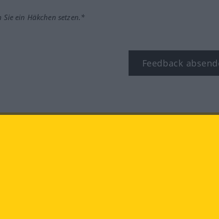
m Sie ein Häkchen setzen.*
Feedback absend
ook
YouTube
Instagram