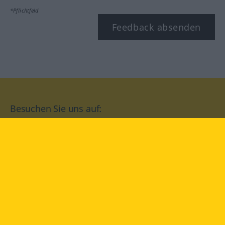
*Pflichtfeld
Feedback absenden
Besuchen Sie uns auf:
facebook
YouTube
Instagram
Langenscheidt
NUTZUNGSBEDINGUNGEN