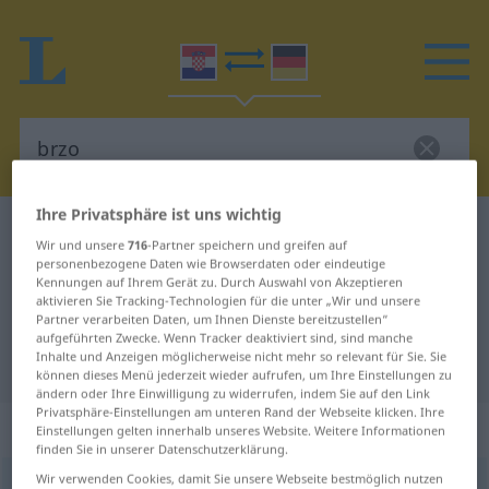
Ihre Privatsphäre ist uns wichtig
Kroatisch-Deutsch Wörterbuch
brzo
Wir und unsere
716
-Partner speichern und greifen auf
Kroatisch-Deutsch Übersetzung für
personenbezogene Daten wie Browserdaten oder eindeutige
Kennungen auf Ihrem Gerät zu. Durch Auswahl von Akzeptieren
"brzo"
aktivieren Sie Tracking-Technologien für die unter „Wir und unsere
Partner verarbeiten Daten, um Ihnen Dienste bereitzustellen“
aufgeführten Zwecke. Wenn Tracker deaktiviert sind, sind manche
Inhalte und Anzeigen möglicherweise nicht mehr so relevant für Sie. Sie
"brzo" Deutsch Übersetzung
können dieses Menü jederzeit wieder aufrufen, um Ihre Einstellungen zu
ändern oder Ihre Einwilligung zu widerrufen, indem Sie auf den Link
Privatsphäre-Einstellungen am unteren Rand der Webseite klicken. Ihre
„brzo“
: prilog
Einstellungen gelten innerhalb unseres Website. Weitere Informationen
finden Sie in unserer Datenschutzerklärung.
Wir verwenden Cookies, damit Sie unsere Webseite bestmöglich nutzen
brzo
adv