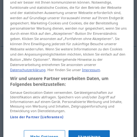
und wir besser mit Ihnen kommunizieren können. Notwendige,
funktionale und statistische Cookies, die für den Betrieb der Webseite
Übersicht aller Übersetzungen
und der statistischen Auswertung unserer Webseite erforderlich sind,
werden auf Grundlage unserer Vorauswahl immer auf Ihrem Endgerät
(Für mehr Details die Übersetzung anklicken/antippen)
gespeichert. Marketing-Cookies und Cookies, die der Bereitstellung
personalisierter Werbung dienen, werden nur gespeichert, wenn Sie uns
schnell
durch einen Klick auf den „Akzeptieren“-Button Ihr Einverständnis
geben. Klicken Sie ansonsten auf „Fortfahren ohne Akzeptieren“. Sie
können Ihre Einwilligung jederzeit für zukünftige Besuche unserer
Webseite widerrufen. Wenn Sie weitere Informationen zu den Cookies
und den Anpassungsmöglichkeiten möchten, klicken Sie einfach auf den
Button „Mehr Optionen“. Weitergehende Hinweise zu der
schnell
brzo
Datenverarbeitung entnehmen Sie ansonsten unserer
Datenschutzerklärung
. Hier finden Sie unser
Impressum
.
Wir und unsere Partner verarbeiten Daten, um
Folgendes bereitzustellen:
Beispielsätze für "brzo"
Genaue Geolocation-Daten verwenden. Geräteeigenschaften zur
Identifikation aktiv abfragen. Speichern von und/oder Zugriff auf
Informationen auf einem Gerät. Personalisierte Werbung und Inhalte,
brzo
klizanje
Messung von Werbung und Inhalten, Zielgruppenforschung und
Entwicklung von Dienstleistungen.
Eisschnelllauf
m
Liste der Partner (Lieferanten)
imati
brzo
paljenje
UMG
Mehr Optionen
Akzeptieren