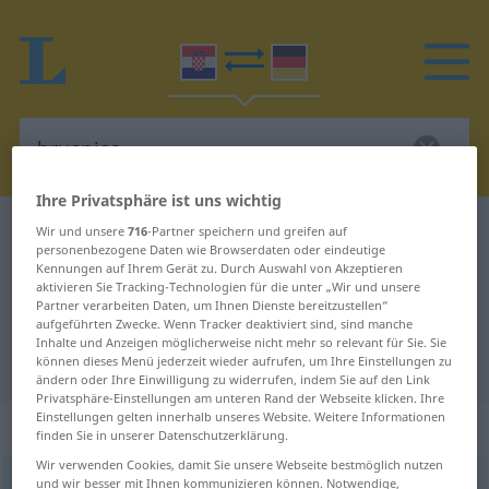
Ihre Privatsphäre ist uns wichtig
Kroatisch-Deutsch Wörterbuch
brusnica
Wir und unsere
716
-Partner speichern und greifen auf
personenbezogene Daten wie Browserdaten oder eindeutige
Kroatisch-Deutsch Übersetzung für
Kennungen auf Ihrem Gerät zu. Durch Auswahl von Akzeptieren
aktivieren Sie Tracking-Technologien für die unter „Wir und unsere
"brusnica"
Partner verarbeiten Daten, um Ihnen Dienste bereitzustellen“
aufgeführten Zwecke. Wenn Tracker deaktiviert sind, sind manche
Inhalte und Anzeigen möglicherweise nicht mehr so relevant für Sie. Sie
"brusnica" Deutsch Übersetzung
können dieses Menü jederzeit wieder aufrufen, um Ihre Einstellungen zu
ändern oder Ihre Einwilligung zu widerrufen, indem Sie auf den Link
Privatsphäre-Einstellungen am unteren Rand der Webseite klicken. Ihre
Einstellungen gelten innerhalb unseres Website. Weitere Informationen
„brusnica“
finden Sie in unserer Datenschutzerklärung.
Wir verwenden Cookies, damit Sie unsere Webseite bestmöglich nutzen
und wir besser mit Ihnen kommunizieren können. Notwendige,
brusnica