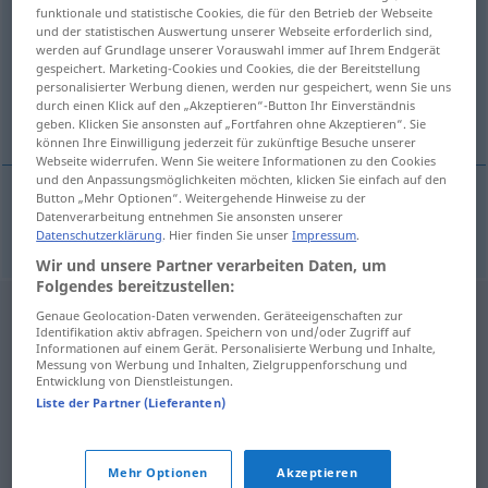
funktionale und statistische Cookies, die für den Betrieb der Webseite
und der statistischen Auswertung unserer Webseite erforderlich sind,
Übersicht aller Übersetzungen
werden auf Grundlage unserer Vorauswahl immer auf Ihrem Endgerät
(Für mehr Details die Übersetzung anklicken/antippen)
gespeichert. Marketing-Cookies und Cookies, die der Bereitstellung
personalisierter Werbung dienen, werden nur gespeichert, wenn Sie uns
durch einen Klick auf den „Akzeptieren“-Button Ihr Einverständnis
Preiselbeere
geben. Klicken Sie ansonsten auf „Fortfahren ohne Akzeptieren“. Sie
können Ihre Einwilligung jederzeit für zukünftige Besuche unserer
Webseite widerrufen. Wenn Sie weitere Informationen zu den Cookies
und den Anpassungsmöglichkeiten möchten, klicken Sie einfach auf den
Button „Mehr Optionen“. Weitergehende Hinweise zu der
Datenverarbeitung entnehmen Sie ansonsten unserer
Preiselbeere
f
brusnica
Datenschutzerklärung
. Hier finden Sie unser
Impressum
.
Wir und unsere Partner verarbeiten Daten, um
Folgendes bereitzustellen:
Genaue Geolocation-Daten verwenden. Geräteeigenschaften zur
Identifikation aktiv abfragen. Speichern von und/oder Zugriff auf
Informationen auf einem Gerät. Personalisierte Werbung und Inhalte,
Messung von Werbung und Inhalten, Zielgruppenforschung und
Entwicklung von Dienstleistungen.
Liste der Partner (Lieferanten)
Mehr Optionen
Akzeptieren