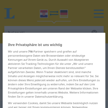
Ihre Privatsphäre ist uns wichtig
Kroatisch-Deutsch Wörterbuch
brizgati
Wir und unsere
716
-Partner speichern und greifen auf
personenbezogene Daten wie Browserdaten oder eindeutige
Kroatisch-Deutsch Übersetzung für
Kennungen auf Ihrem Gerät zu. Durch Auswahl von Akzeptieren
aktivieren Sie Tracking-Technologien für die unter „Wir und unsere
"brizgati"
Partner verarbeiten Daten, um Ihnen Dienste bereitzustellen“
aufgeführten Zwecke. Wenn Tracker deaktiviert sind, sind manche
Inhalte und Anzeigen möglicherweise nicht mehr so relevant für Sie. Sie
"brizgati" Deutsch Übersetzung
können dieses Menü jederzeit wieder aufrufen, um Ihre Einstellungen zu
ändern oder Ihre Einwilligung zu widerrufen, indem Sie auf den Link
Privatsphäre-Einstellungen am unteren Rand der Webseite klicken. Ihre
Einstellungen gelten innerhalb unseres Website. Weitere Informationen
„brizgati“
finden Sie in unserer Datenschutzerklärung.
Wir verwenden Cookies, damit Sie unsere Webseite bestmöglich nutzen
brizgati
und wir besser mit Ihnen kommunizieren können. Notwendige,
(
-nuti
)