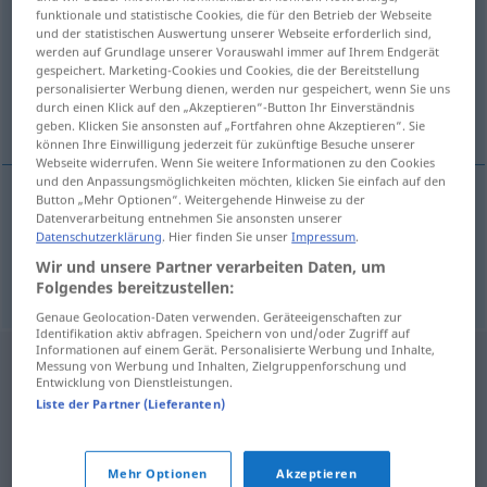
funktionale und statistische Cookies, die für den Betrieb der Webseite
und der statistischen Auswertung unserer Webseite erforderlich sind,
Übersicht aller Übersetzungen
werden auf Grundlage unserer Vorauswahl immer auf Ihrem Endgerät
(Für mehr Details die Übersetzung anklicken/antippen)
gespeichert. Marketing-Cookies und Cookies, die der Bereitstellung
personalisierter Werbung dienen, werden nur gespeichert, wenn Sie uns
durch einen Klick auf den „Akzeptieren“-Button Ihr Einverständnis
benetzen, bespritzen
geben. Klicken Sie ansonsten auf „Fortfahren ohne Akzeptieren“. Sie
können Ihre Einwilligung jederzeit für zukünftige Besuche unserer
Webseite widerrufen. Wenn Sie weitere Informationen zu den Cookies
und den Anpassungsmöglichkeiten möchten, klicken Sie einfach auf den
Button „Mehr Optionen“. Weitergehende Hinweise zu der
Datenverarbeitung entnehmen Sie ansonsten unserer
benetzen
brizgati
Datenschutzerklärung
. Hier finden Sie unser
Impressum
.
Wir und unsere Partner verarbeiten Daten, um
(be)spritzen
brizgati
Folgendes bereitzustellen:
Genaue Geolocation-Daten verwenden. Geräteeigenschaften zur
Identifikation aktiv abfragen. Speichern von und/oder Zugriff auf
Informationen auf einem Gerät. Personalisierte Werbung und Inhalte,
Messung von Werbung und Inhalten, Zielgruppenforschung und
Entwicklung von Dienstleistungen.
Liste der Partner (Lieferanten)
Mehr Optionen
Akzeptieren