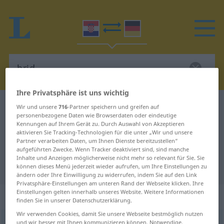
Ihre Privatsphäre ist uns wichtig
Kroatisch-Deutsch Wörterbuch
brid
Wir und unsere
716
-Partner speichern und greifen auf
personenbezogene Daten wie Browserdaten oder eindeutige
Kroatisch-Deutsch Übersetzung für
Kennungen auf Ihrem Gerät zu. Durch Auswahl von Akzeptieren
aktivieren Sie Tracking-Technologien für die unter „Wir und unsere
"brid"
Partner verarbeiten Daten, um Ihnen Dienste bereitzustellen“
aufgeführten Zwecke. Wenn Tracker deaktiviert sind, sind manche
Inhalte und Anzeigen möglicherweise nicht mehr so relevant für Sie. Sie
"brid" Deutsch Übersetzung
können dieses Menü jederzeit wieder aufrufen, um Ihre Einstellungen zu
ändern oder Ihre Einwilligung zu widerrufen, indem Sie auf den Link
Privatsphäre-Einstellungen am unteren Rand der Webseite klicken. Ihre
Einstellungen gelten innerhalb unseres Website. Weitere Informationen
„brid“
finden Sie in unserer Datenschutzerklärung.
Wir verwenden Cookies, damit Sie unsere Webseite bestmöglich nutzen
brid
und wir besser mit Ihnen kommunizieren können. Notwendige,