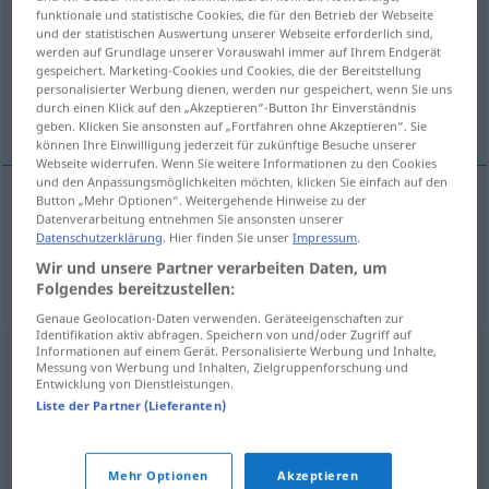
funktionale und statistische Cookies, die für den Betrieb der Webseite
und der statistischen Auswertung unserer Webseite erforderlich sind,
Übersicht aller Übersetzungen
werden auf Grundlage unserer Vorauswahl immer auf Ihrem Endgerät
(Für mehr Details die Übersetzung anklicken/antippen)
gespeichert. Marketing-Cookies und Cookies, die der Bereitstellung
personalisierter Werbung dienen, werden nur gespeichert, wenn Sie uns
durch einen Klick auf den „Akzeptieren“-Button Ihr Einverständnis
Kante, Rand
geben. Klicken Sie ansonsten auf „Fortfahren ohne Akzeptieren“. Sie
können Ihre Einwilligung jederzeit für zukünftige Besuche unserer
Webseite widerrufen. Wenn Sie weitere Informationen zu den Cookies
und den Anpassungsmöglichkeiten möchten, klicken Sie einfach auf den
Button „Mehr Optionen“. Weitergehende Hinweise zu der
Datenverarbeitung entnehmen Sie ansonsten unserer
Kante
f
brid
Datenschutzerklärung
. Hier finden Sie unser
Impressum
.
Wir und unsere Partner verarbeiten Daten, um
Rand
m
brid
Folgendes bereitzustellen:
Genaue Geolocation-Daten verwenden. Geräteeigenschaften zur
Identifikation aktiv abfragen. Speichern von und/oder Zugriff auf
Informationen auf einem Gerät. Personalisierte Werbung und Inhalte,
Messung von Werbung und Inhalten, Zielgruppenforschung und
Entwicklung von Dienstleistungen.
Liste der Partner (Lieferanten)
Mehr Optionen
Akzeptieren