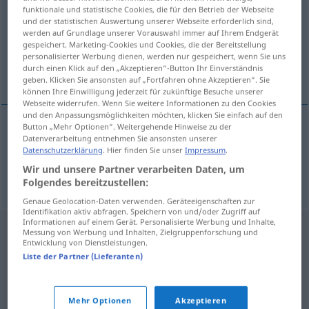
funktionale und statistische Cookies, die für den Betrieb der Webseite
und der statistischen Auswertung unserer Webseite erforderlich sind,
Übersicht aller Übersetzungen
werden auf Grundlage unserer Vorauswahl immer auf Ihrem Endgerät
(Für mehr Details die Übersetzung anklicken/antippen)
gespeichert. Marketing-Cookies und Cookies, die der Bereitstellung
personalisierter Werbung dienen, werden nur gespeichert, wenn Sie uns
durch einen Klick auf den „Akzeptieren“-Button Ihr Einverständnis
schwanger, trächtig
geben. Klicken Sie ansonsten auf „Fortfahren ohne Akzeptieren“. Sie
können Ihre Einwilligung jederzeit für zukünftige Besuche unserer
Webseite widerrufen. Wenn Sie weitere Informationen zu den Cookies
und den Anpassungsmöglichkeiten möchten, klicken Sie einfach auf den
Button „Mehr Optionen“. Weitergehende Hinweise zu der
Datenverarbeitung entnehmen Sie ansonsten unserer
schwanger
bremenita
Datenschutzerklärung
. Hier finden Sie unser
Impressum
.
Wir und unsere Partner verarbeiten Daten, um
trächtig
bremenita
Folgendes bereitzustellen:
Genaue Geolocation-Daten verwenden. Geräteeigenschaften zur
Identifikation aktiv abfragen. Speichern von und/oder Zugriff auf
Informationen auf einem Gerät. Personalisierte Werbung und Inhalte,
Messung von Werbung und Inhalten, Zielgruppenforschung und
Entwicklung von Dienstleistungen.
Liste der Partner (Lieferanten)
Mehr Optionen
Akzeptieren