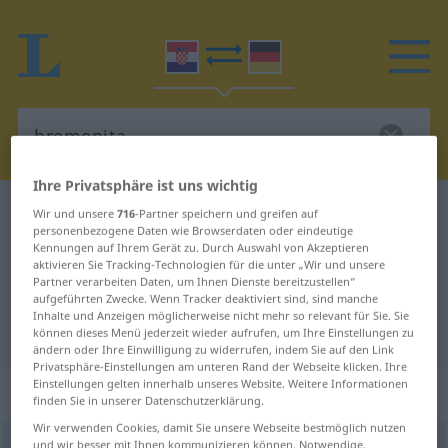
Ihre Privatsphäre ist uns wichtig
Kroatisch-Deutsch Wörterbuch
bremenita
Wir und unsere
716
-Partner speichern und greifen auf
personenbezogene Daten wie Browserdaten oder eindeutige
Kroatisch-Deutsch Übersetzung für
Kennungen auf Ihrem Gerät zu. Durch Auswahl von Akzeptieren
aktivieren Sie Tracking-Technologien für die unter „Wir und unsere
"bremenita"
Partner verarbeiten Daten, um Ihnen Dienste bereitzustellen“
aufgeführten Zwecke. Wenn Tracker deaktiviert sind, sind manche
Inhalte und Anzeigen möglicherweise nicht mehr so relevant für Sie. Sie
"bremenita" Deutsch Übersetzung
können dieses Menü jederzeit wieder aufrufen, um Ihre Einstellungen zu
ändern oder Ihre Einwilligung zu widerrufen, indem Sie auf den Link
Privatsphäre-Einstellungen am unteren Rand der Webseite klicken. Ihre
Einstellungen gelten innerhalb unseres Website. Weitere Informationen
„bremenita“
finden Sie in unserer Datenschutzerklärung.
Wir verwenden Cookies, damit Sie unsere Webseite bestmöglich nutzen
bremenita
und wir besser mit Ihnen kommunizieren können. Notwendige,