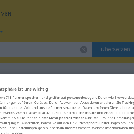
HMEN
Übersetzen
 für "brazilski"
atsphäre ist uns wichtig
sere
716
-Partner speichern und greifen auf personenbezogene Daten wie Browserdat
Kennungen auf Ihrem Gerät zu. Durch Auswahl von Akzeptieren aktivieren Sie Trackin
g
n für die unter „Wir und unsere Partner verarbeiten Daten, um Ihnen Dienste bereitz
n Zwecke. Wenn Tracker deaktiviert sind, sind manche Inhalte und Anzeigen mögliche
evant für Sie. Sie können dieses Menü jederzeit wieder aufrufen, um Ihre Einstellung
inwilligung zu widerrufen, indem Sie auf den Link Privatsphäre-Einstellungen am unt
cken. Ihre Einstellungen gelten innerhalb unseres Website. Weitere Informationen fin
enschutzerklärung.