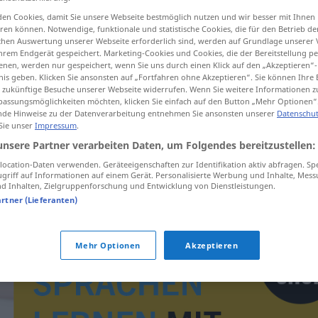
en Cookies, damit Sie unsere Webseite bestmöglich nutzen und wir besser mit Ihnen
en können. Notwendige, funktionale und statistische Cookies, die für den Betrieb d
ischen Auswertung unserer Webseite erforderlich sind, werden auf Grundlage unserer
hrem Endgerät gespeichert. Marketing-Cookies und Cookies, die der Bereitstellung per
tippen)
nen, werden nur gespeichert, wenn Sie uns durch einen Klick auf den „Akzeptieren“-
nis geben. Klicken Sie ansonsten auf „Fortfahren ohne Akzeptieren“. Sie können Ihre 
ür zukünftige Besuche unserer Webseite widerrufen. Wenn Sie weitere Informationen 
assungsmöglichkeiten möchten, klicken Sie einfach auf den Button „Mehr Optionen“
de Hinweise zu der Datenverarbeitung entnehmen Sie ansonsten unserer
Datenschut
 Sie unser
Impressum
.
unsere Partner verarbeiten Daten, um Folgendes bereitzustellen:
brazilski
ocation-Daten verwenden. Geräteeigenschaften zur Identifikation aktiv abfragen. Sp
griff auf Informationen auf einem Gerät. Personalisierte Werbung und Inhalte, Mes
 Inhalten, Zielgruppenforschung und Entwicklung von Dienstleistungen.
artner (Lieferanten)
Mehr Optionen
Akzeptieren