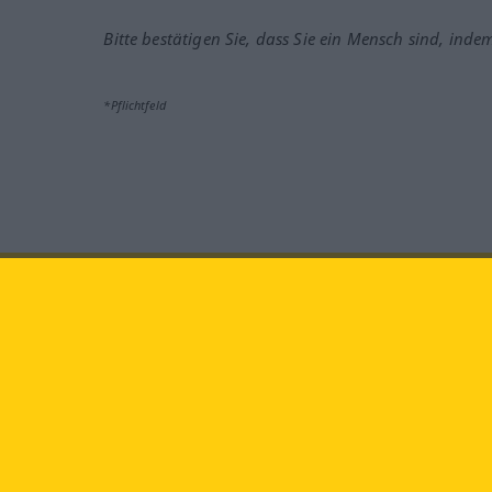
Bitte bestätigen Sie, dass Sie ein Mensch sind, inde
*Pflichtfeld
Besuchen Sie uns auf:
faceb
Langenscheidt