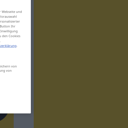
er Webseite und
 Vorauswahl
sonalisierter
Button Ihr
Einwilligung
zu den Cookies
.
zerklärung
.
eichern von
sung von