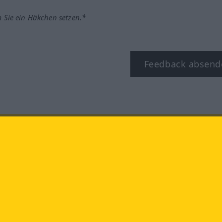
m Sie ein Häkchen setzen.*
Feedback absend
ook
YouTube
Instagram