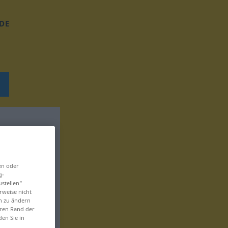
DE
en oder
g-
ustellen“
rweise nicht
en zu ändern
eren Rand der
den Sie in