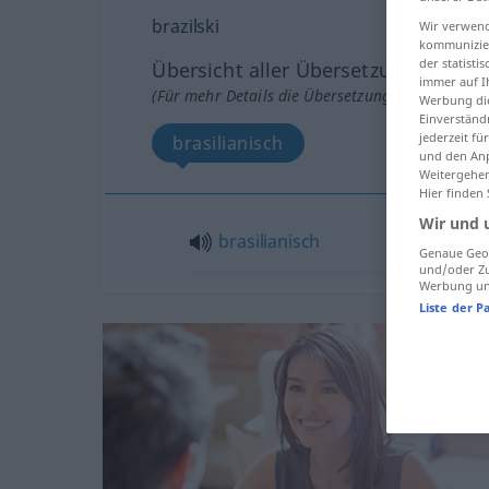
brazilski
Wir verwend
kommunizier
der statist
Übersicht aller Übersetzungen
immer auf I
(Für mehr Details die Übersetzung anklicken/an
Werbung die
Einverständ
jederzeit f
brasilianisch
und den Anp
Weitergehen
Hier finden
Wir und 
brasilianisch
Genaue Geol
und/oder Zu
Werbung und
Liste der P