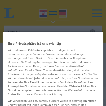
Ihre Privatsphäre ist uns wichtig
Kroatisch-Deutsch Wörterbuch
Brazil
Wir und unsere
716
-Partner speichern und greifen auf
personenbezogene Daten wie Browserdaten oder eindeutige
Kroatisch-Deutsch Übersetzung für
Kennungen auf Ihrem Gerät zu. Durch Auswahl von Akzeptieren
aktivieren Sie Tracking-Technologien für die unter „Wir und unsere
"Brazil"
Partner verarbeiten Daten, um Ihnen Dienste bereitzustellen“
aufgeführten Zwecke. Wenn Tracker deaktiviert sind, sind manche
Inhalte und Anzeigen möglicherweise nicht mehr so relevant für Sie. Sie
"Brazil" Deutsch Übersetzung
können dieses Menü jederzeit wieder aufrufen, um Ihre Einstellungen zu
ändern oder Ihre Einwilligung zu widerrufen, indem Sie auf den Link
Privatsphäre-Einstellungen am unteren Rand der Webseite klicken. Ihre
Einstellungen gelten innerhalb unseres Website. Weitere Informationen
„Brazil(ija)“
finden Sie in unserer Datenschutzerklärung.
Wir verwenden Cookies, damit Sie unsere Webseite bestmöglich nutzen
und wir besser mit Ihnen kommunizieren können. Notwendige,
Brazil