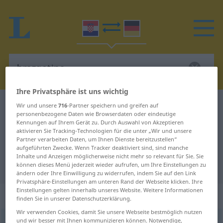
Ihre Privatsphäre ist uns wichtig
Kroatisch-Deutsch Wörterbuch
brazgotina
Wir und unsere
716
-Partner speichern und greifen auf
personenbezogene Daten wie Browserdaten oder eindeutige
Kroatisch-Deutsch Übersetzung für
Kennungen auf Ihrem Gerät zu. Durch Auswahl von Akzeptieren
aktivieren Sie Tracking-Technologien für die unter „Wir und unsere
"brazgotina"
Partner verarbeiten Daten, um Ihnen Dienste bereitzustellen“
aufgeführten Zwecke. Wenn Tracker deaktiviert sind, sind manche
Inhalte und Anzeigen möglicherweise nicht mehr so relevant für Sie. Sie
"brazgotina" Deutsch Übersetzung
können dieses Menü jederzeit wieder aufrufen, um Ihre Einstellungen zu
ändern oder Ihre Einwilligung zu widerrufen, indem Sie auf den Link
Privatsphäre-Einstellungen am unteren Rand der Webseite klicken. Ihre
Einstellungen gelten innerhalb unseres Website. Weitere Informationen
„brazgotina“
finden Sie in unserer Datenschutzerklärung.
Wir verwenden Cookies, damit Sie unsere Webseite bestmöglich nutzen
und wir besser mit Ihnen kommunizieren können. Notwendige,
brazgotina