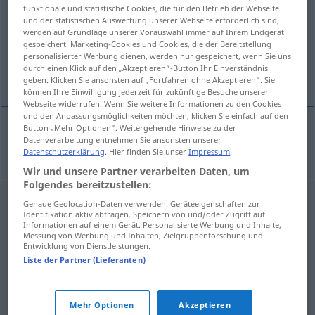
funktionale und statistische Cookies, die für den Betrieb der Webseite
und der statistischen Auswertung unserer Webseite erforderlich sind,
Übersicht aller Übersetzungen
werden auf Grundlage unserer Vorauswahl immer auf Ihrem Endgerät
(Für mehr Details die Übersetzung anklicken/antippen)
gespeichert. Marketing-Cookies und Cookies, die der Bereitstellung
personalisierter Werbung dienen, werden nur gespeichert, wenn Sie uns
durch einen Klick auf den „Akzeptieren“-Button Ihr Einverständnis
Narbe
geben. Klicken Sie ansonsten auf „Fortfahren ohne Akzeptieren“. Sie
können Ihre Einwilligung jederzeit für zukünftige Besuche unserer
Webseite widerrufen. Wenn Sie weitere Informationen zu den Cookies
und den Anpassungsmöglichkeiten möchten, klicken Sie einfach auf den
Button „Mehr Optionen“. Weitergehende Hinweise zu der
Datenverarbeitung entnehmen Sie ansonsten unserer
Narbe
f
brazgotina
Datenschutzerklärung
. Hier finden Sie unser
Impressum
.
Wir und unsere Partner verarbeiten Daten, um
Folgendes bereitzustellen:
Genaue Geolocation-Daten verwenden. Geräteeigenschaften zur
Identifikation aktiv abfragen. Speichern von und/oder Zugriff auf
Informationen auf einem Gerät. Personalisierte Werbung und Inhalte,
Messung von Werbung und Inhalten, Zielgruppenforschung und
Entwicklung von Dienstleistungen.
Liste der Partner (Lieferanten)
Mehr Optionen
Akzeptieren